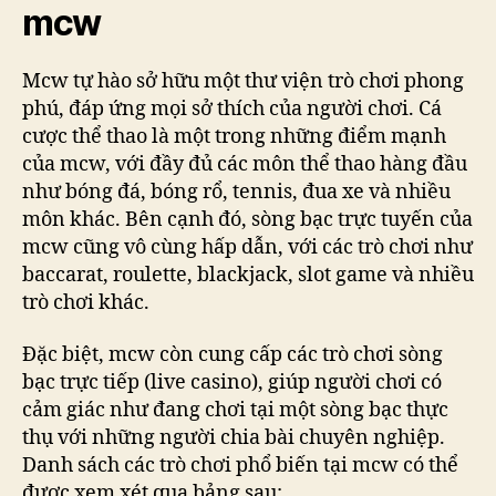
mcw
Mcw tự hào sở hữu một thư viện trò chơi phong
phú, đáp ứng mọi sở thích của người chơi. Cá
cược thể thao là một trong những điểm mạnh
của mcw, với đầy đủ các môn thể thao hàng đầu
như bóng đá, bóng rổ, tennis, đua xe và nhiều
môn khác. Bên cạnh đó, sòng bạc trực tuyến của
mcw cũng vô cùng hấp dẫn, với các trò chơi như
baccarat, roulette, blackjack, slot game và nhiều
trò chơi khác.
Đặc biệt, mcw còn cung cấp các trò chơi sòng
bạc trực tiếp (live casino), giúp người chơi có
cảm giác như đang chơi tại một sòng bạc thực
thụ với những người chia bài chuyên nghiệp.
Danh sách các trò chơi phổ biến tại mcw có thể
được xem xét qua bảng sau: