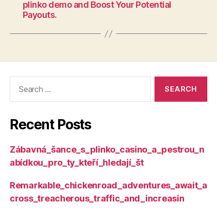
plinko demo and Boost Your Potential
Payouts.
Search
for:
Recent Posts
Zábavná_šance_s_plinko_casino_a_pestrou_n
abídkou_pro_ty_kteří_hledají_št
Remarkable_chickenroad_adventures_await_a
cross_treacherous_traffic_and_increasin