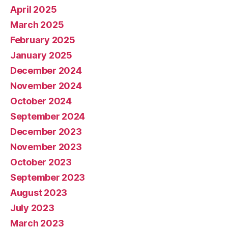
April 2025
March 2025
February 2025
January 2025
December 2024
November 2024
October 2024
September 2024
December 2023
November 2023
October 2023
September 2023
August 2023
July 2023
March 2023