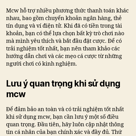
Mcw hỗ trợ nhiều phương thức thanh toán khác
nhau, bao gồm chuyển khoản ngân hàng, thẻ
tín dụng và ví điện tử. Khi đã có tiền trong tài
khoản, bạn có thể lựa chọn bất kỳ trò chơi nào
mà mình yêu thích và bắt đầu đặt cược. Để có
trải nghiệm tốt nhất, bạn nên tham khảo các
hướng dẫn chơi và các mẹo cá cược từ những
người chơi có kinh nghiệm.
Lưu ý quan trọng khi sử dụng
mcw
Để đảm bảo an toàn và có trải nghiệm tốt nhất
khi sử dụng mcw, bạn cần lưu ý một số điều
quan trọng. Đầu tiên, hãy luôn cập nhật thông
tin cá nhân của bạn chính xác và đầy đủ. Thứ