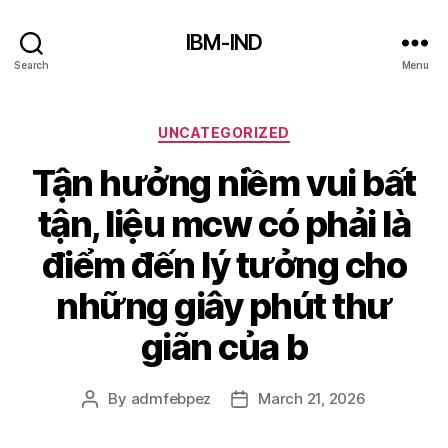
IBM-IND
Search
Menu
Categories
UNCATEGORIZED
Tận hưởng niềm vui bất
tận, liệu mcw có phải là
điểm đến lý tưởng cho
những giây phút thư
giãn của b
By
admfebpez
March 21, 2026
Post
Post
author
date