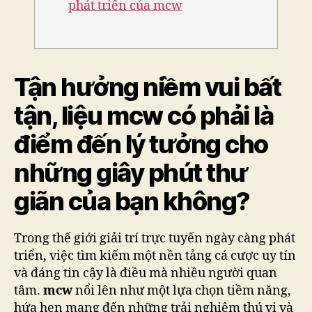
phát triển của mcw
Tận hưởng niềm vui bất
tận, liệu mcw có phải là
điểm đến lý tưởng cho
những giây phút thư
giãn của bạn không?
Trong thế giới giải trí trực tuyến ngày càng phát
triển, việc tìm kiếm một nền tảng cá cược uy tín
và đáng tin cậy là điều mà nhiều người quan
tâm.
mcw
nổi lên như một lựa chọn tiềm năng,
hứa hẹn mang đến những trải nghiệm thú vị và