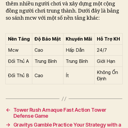
thêm nhiều người chơi và xây dựng một cộng
đồng người chơi trung thành. Dưới đây là bảng
so sánh mcw với một số nền tảng khác:
Nền Tảng
Độ Bảo Mật
Khuyến Mãi
Hỗ Trợ KH
Mcw
Cao
Hấp Dẫn
24/7
Đối Thủ A
Trung Bình
Trung Bình
Giới Hạn
Không Ổn
Đối Thủ B
Cao
Ít
Định
←
Tower Rush Arnaque Fast Action Tower
Defense Game
→
Gravitys Gamble Practice Your Strategy with a