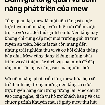
năng phát triển của mcw
Tổng quan lại, mcw là một nền tảng cá cược
trực tuyến tiềm năng, với nhiều ưu điểm vượt
trội so với các đối thủ cạnh tranh. Nền tảng này
không chỉ cung cấp một môi trường giải trí trực
tuyến an toàn, bảo mật mà còn mang đến
những trải nghiệm thú vị và cơ hội chiến thắng
hấp dẫn. Mcw cũng đang không ngừng phát
triển và cải thiện các dịch vụ của mình để đáp
ứng nhu cầu ngày càng cao của người chơi.
Với tiềm năng phát triển lớn, mcw hứa hẹn sẽ
trở thành một trong những nền tảng cá cược
trực tuyến hàng đầu trong tương lai. Việc đầu tư
vào công nghệ, dịch vụ hỗ trợ khách hàng và các
chương trình khuyến mãi sẽ giúp mcw thu hút