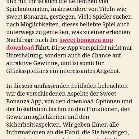
und mit ihr ist auch die Beliebtheit von
Spielautomaten, insbesondere von Titeln wie
Sweet Bonanza, gestiegen. Viele Spieler suchen
nach Möglichkeiten, dieses beliebte Spiel auch
unterwegs zu genießen, was zu einer erhöhten
Nachfrage nach der
sweet bonanza app
download
führt. Diese App verspricht nicht nur
Unterhaltung, sondern auch die Chance auf
attraktive Gewinne, und ist somit für
Glücksspielfans ein interessantes Angebot.
In diesem umfassenden Leitfaden beleuchten
wir die verschiedenen Aspekte der Sweet
Bonanza App, von den download-Optionen und
der Installation bis hin zu den Funktionen, den
Gewinnmöglichkeiten und den
Sicherheitsaspekten. Wir geben Ihnen alle
Informationen an die Hand, die Sie benötigen,