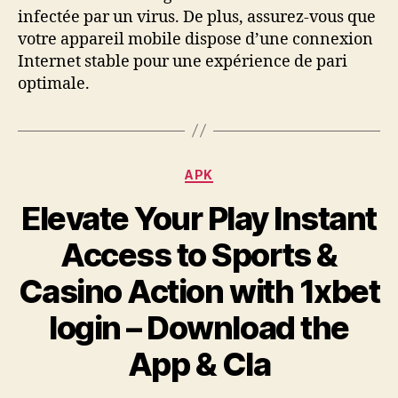
infectée par un virus. De plus, assurez-vous que
votre appareil mobile dispose d’une connexion
Internet stable pour une expérience de pari
optimale.
Categories
APK
Elevate Your Play Instant
Access to Sports &
Casino Action with 1xbet
login – Download the
App & Cla