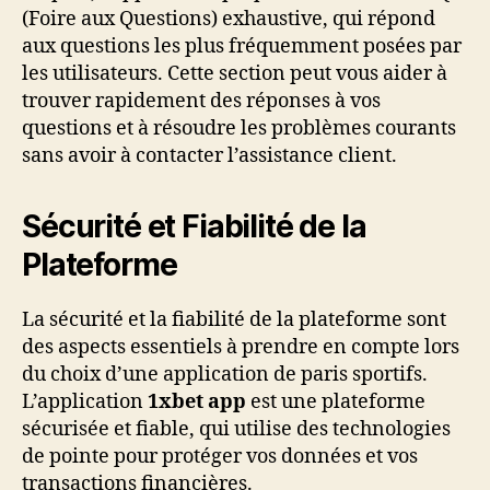
(Foire aux Questions) exhaustive, qui répond
aux questions les plus fréquemment posées par
les utilisateurs. Cette section peut vous aider à
trouver rapidement des réponses à vos
questions et à résoudre les problèmes courants
sans avoir à contacter l’assistance client.
Sécurité et Fiabilité de la
Plateforme
La sécurité et la fiabilité de la plateforme sont
des aspects essentiels à prendre en compte lors
du choix d’une application de paris sportifs.
L’application
1xbet app
est une plateforme
sécurisée et fiable, qui utilise des technologies
de pointe pour protéger vos données et vos
transactions financières.