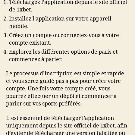
Téléchargez l’application depuis le site officiel
de 1xbet.
Installez l’application sur votre appareil
mobile.
Créez un compte ou connectez-vous à votre
compte existant.
Explorez les différentes options de paris et
commencez à parier.
Le processus d’inscription est simple et rapide,
et vous serez guidé pas à pas pour créer votre
compte. Une fois votre compte créé, vous
pourrez effectuer un dépôt et commencer à
parier sur vos sports préférés.
Il est essentiel de télécharger l’application
uniquement depuis le site officiel de 1xbet, afin
d’éviter de télécharger une version falsifiée ou