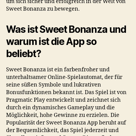
um sich sicher und erfolgreich in der Welt von
Sweet Bonanza zu bewegen.
Was ist Sweet Bonanza und
warum ist die App so
beliebt?
Sweet Bonanza ist ein farbenfroher und
unterhaltsamer Online-Spielautomat, der für
seine süßen Symbole und lukrativen
Bonusfunktionen bekannt ist. Das Spiel ist von
Pragmatic Play entwickelt und zeichnet sich
durch ein dynamisches Gameplay und die
Möglichkeit, hohe Gewinne zu erzielen. Die
Popularität der Sweet Bonanza App beruht auf
der Bequemlichkeit, das Spiel jederzeit und