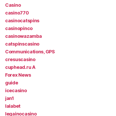
Casino
casino770
casinocatspins
casinopinco
casinowazamba
catspinscasino
Communications, GPS
cresuscasino
cuphead.ru A
Forex News
guide
icecasino
jan1
lalabet
legainocasino