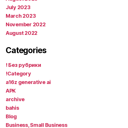
July 2023
March 2023
November 2022
August 2022
Categories
! Без рубрики
!Category
a16z generative ai
APK
archive
bahis
Blog
Business, Small Business