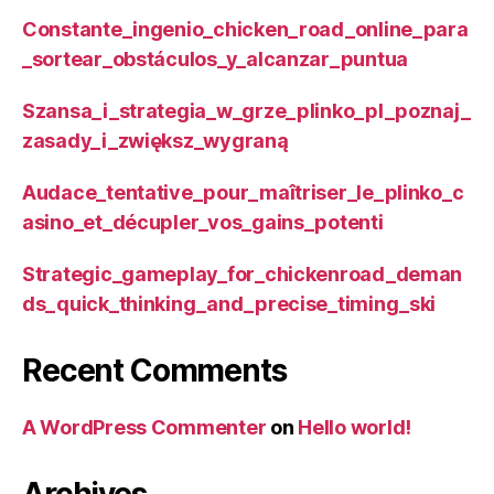
Constante_ingenio_chicken_road_online_para
_sortear_obstáculos_y_alcanzar_puntua
Szansa_i_strategia_w_grze_plinko_pl_poznaj_
zasady_i_zwiększ_wygraną
Audace_tentative_pour_maîtriser_le_plinko_c
asino_et_décupler_vos_gains_potenti
Strategic_gameplay_for_chickenroad_deman
ds_quick_thinking_and_precise_timing_ski
Recent Comments
A WordPress Commenter
on
Hello world!