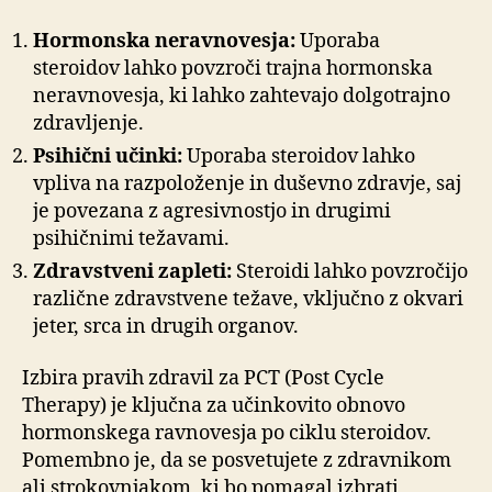
Hormonska neravnovesja:
Uporaba
steroidov lahko povzroči trajna hormonska
neravnovesja, ki lahko zahtevajo dolgotrajno
zdravljenje.
Psihični učinki:
Uporaba steroidov lahko
vpliva na razpoloženje in duševno zdravje, saj
je povezana z agresivnostjo in drugimi
psihičnimi težavami.
Zdravstveni zapleti:
Steroidi lahko povzročijo
različne zdravstvene težave, vključno z okvari
jeter, srca in drugih organov.
Izbira pravih zdravil za PCT (Post Cycle
Therapy) je ključna za učinkovito obnovo
hormonskega ravnovesja po ciklu steroidov.
Pomembno je, da se posvetujete z zdravnikom
ali strokovnjakom, ki bo pomagal izbrati