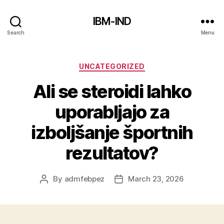
IBM-IND
Search
Menu
Categories
UNCATEGORIZED
Ali se steroidi lahko
uporabljajo za
izboljšanje športnih
rezultatov?
By
admfebpez
March 23, 2026
Post
Post
author
date