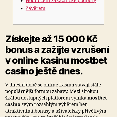
Hodnocení zákaznické podpory
Závěrem
Získejte až 15 000 Kč
bonus a zažijte vzrušení
v online kasinu mostbet
casino ještě dnes.
V dnešní době se online kasina stávají stále
populárnější formou zábavy. Mezi širokou
škálou dostupných platforem vyniká
mostbet
casino
svým rozsáhlým výběrem her,
atraktivními bonusy a uživatelsky přívětivým