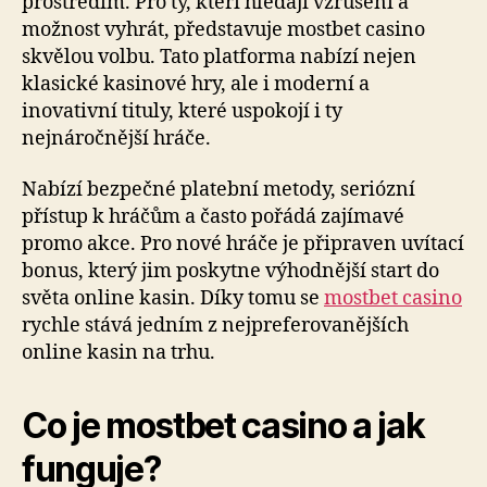
prostředím. Pro ty, kteří hledají vzrušení a
možnost vyhrát, představuje mostbet casino
skvělou volbu. Tato platforma nabízí nejen
klasické kasinové hry, ale i moderní a
inovativní tituly, které uspokojí i ty
nejnáročnější hráče.
Nabízí bezpečné platební metody, seriózní
přístup k hráčům a často pořádá zajímavé
promo akce. Pro nové hráče je připraven uvítací
bonus, který jim poskytne výhodnější start do
světa online kasin. Díky tomu se
mostbet casino
rychle stává jedním z nejpreferovanějších
online kasin na trhu.
Co je mostbet casino a jak
funguje?