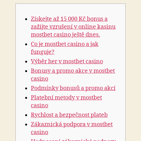
Získejte až 15 000 Kč bonus a
zažijte vzrušení v online kasinu
mostbet casino ještě dnes.
Co je mostbet casino a jak
funguje?
Výběr her v mostbet casino
Bonusy a promo akce v mostbet
casino
Podmínky bonusů a promo akcí
Platební metody v mostbet
casino
Rychlost a bezpečnost plateb
Zákaznická podpora v mostbet
casino