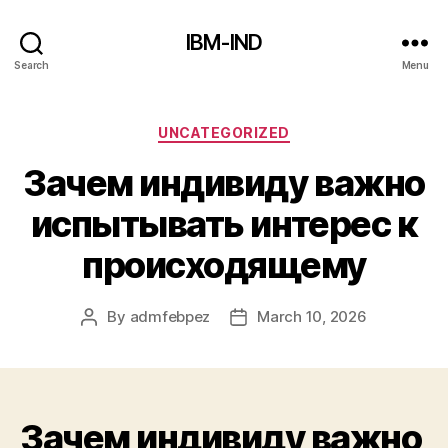
IBM-IND
Search
Menu
Categories
UNCATEGORIZED
Зачем индивиду важно
испытывать интерес к
происходящему
By
admfebpez
March 10, 2026
Post
Post
author
date
Зачем индивиду важно