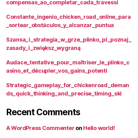
compensas_ao_completar_cada_travessi
Constante_ingenio_chicken_road_online_para
_sortear_obstáculos_y_alcanzar_puntua
Szansa_i_strategia_w_grze_plinko_pl_poznaj_
zasady_i_zwiększ_wygraną
Audace_tentative_pour_maîtriser_le_plinko_c
asino_et_décupler_vos_gains_potenti
Strategic_gameplay_for_chickenroad_deman
ds_quick_thinking_and_precise_timing_ski
Recent Comments
A WordPress Commenter
on
Hello world!