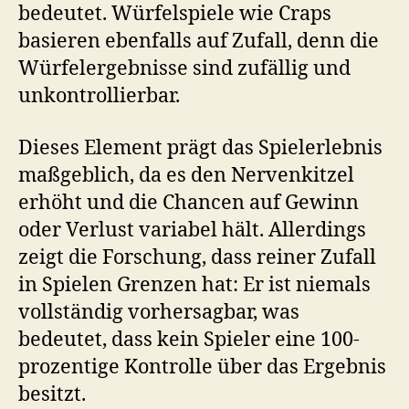
bedeutet. Würfelspiele wie Craps
basieren ebenfalls auf Zufall, denn die
Würfelergebnisse sind zufällig und
unkontrollierbar.
Dieses Element prägt das Spielerlebnis
maßgeblich, da es den Nervenkitzel
erhöht und die Chancen auf Gewinn
oder Verlust variabel hält. Allerdings
zeigt die Forschung, dass reiner Zufall
in Spielen Grenzen hat: Er ist niemals
vollständig vorhersagbar, was
bedeutet, dass kein Spieler eine 100-
prozentige Kontrolle über das Ergebnis
besitzt.