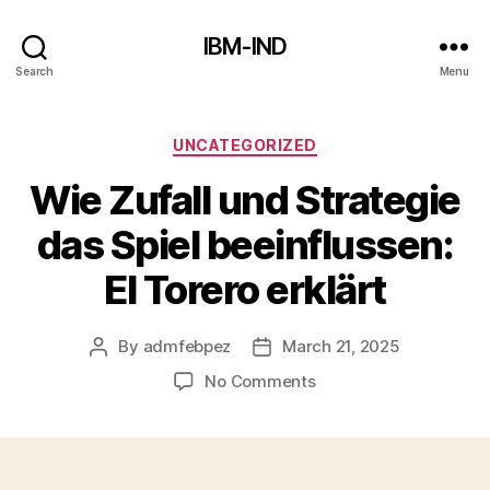
IBM-IND
Search
Menu
Categories
UNCATEGORIZED
Wie Zufall und Strategie
das Spiel beeinflussen:
El Torero erklärt
By
admfebpez
March 21, 2025
Post
Post
author
date
on
No Comments
Wie
Zufall
und
Strategie