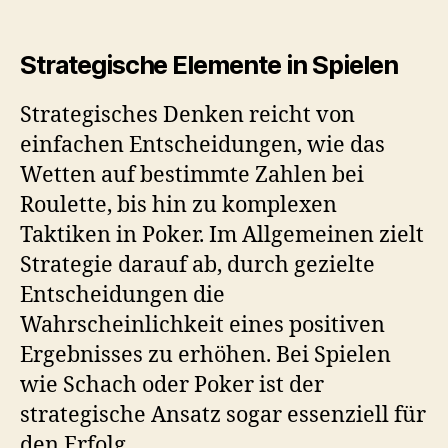
Strategische Elemente in Spielen
Strategisches Denken reicht von
einfachen Entscheidungen, wie das
Wetten auf bestimmte Zahlen bei
Roulette, bis hin zu komplexen
Taktiken in Poker. Im Allgemeinen zielt
Strategie darauf ab, durch gezielte
Entscheidungen die
Wahrscheinlichkeit eines positiven
Ergebnisses zu erhöhen. Bei Spielen
wie Schach oder Poker ist der
strategische Ansatz sogar essenziell für
den Erfolg.