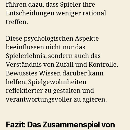
führen dazu, dass Spieler ihre
Entscheidungen weniger rational
treffen.
Diese psychologischen Aspekte
beeinflussen nicht nur das
Spielerlebnis, sondern auch das
Verständnis von Zufall und Kontrolle.
Bewusstes Wissen darüber kann
helfen, Spielgewohnheiten
reflektierter zu gestalten und
verantwortungsvoller zu agieren.
Fazit: Das Zusammenspiel von