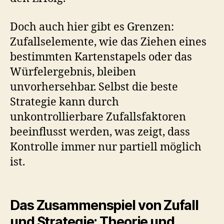
Doch auch hier gibt es Grenzen:
Zufallselemente, wie das Ziehen eines
bestimmten Kartenstapels oder das
Würfelergebnis, bleiben
unvorhersehbar. Selbst die beste
Strategie kann durch
unkontrollierbare Zufallsfaktoren
beeinflusst werden, was zeigt, dass
Kontrolle immer nur partiell möglich
ist.
Das Zusammenspiel von Zufall
und Strategie: Theorie und