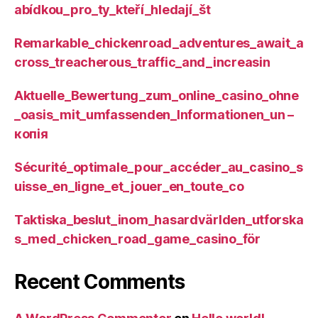
abídkou_pro_ty_kteří_hledají_št
Remarkable_chickenroad_adventures_await_a
cross_treacherous_traffic_and_increasin
Aktuelle_Bewertung_zum_online_casino_ohne
_oasis_mit_umfassenden_Informationen_un –
копія
Sécurité_optimale_pour_accéder_au_casino_s
uisse_en_ligne_et_jouer_en_toute_co
Taktiska_beslut_inom_hasardvärlden_utforska
s_med_chicken_road_game_casino_för
Recent Comments