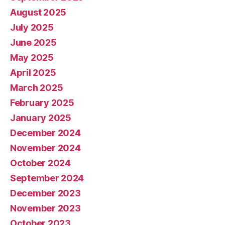
August 2025
July 2025
June 2025
May 2025
April 2025
March 2025
February 2025
January 2025
December 2024
November 2024
October 2024
September 2024
December 2023
November 2023
October 2023