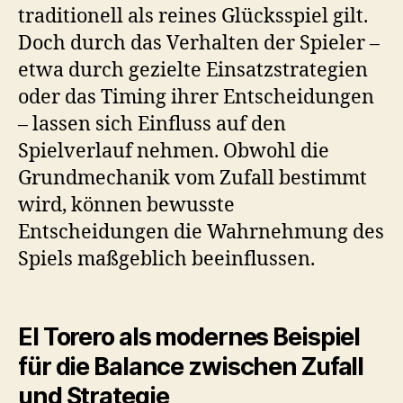
traditionell als reines Glücksspiel gilt.
Doch durch das Verhalten der Spieler –
etwa durch gezielte Einsatzstrategien
oder das Timing ihrer Entscheidungen
– lassen sich Einfluss auf den
Spielverlauf nehmen. Obwohl die
Grundmechanik vom Zufall bestimmt
wird, können bewusste
Entscheidungen die Wahrnehmung des
Spiels maßgeblich beeinflussen.
El Torero als modernes Beispiel
für die Balance zwischen Zufall
und Strategie