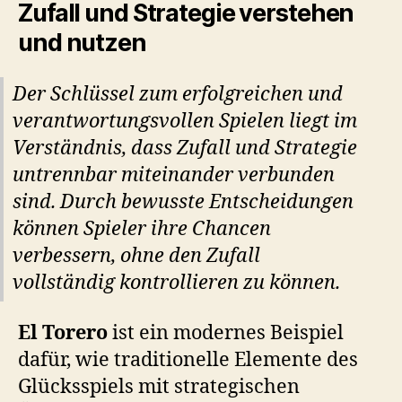
Zufall und Strategie verstehen
und nutzen
Der Schlüssel zum erfolgreichen und
verantwortungsvollen Spielen liegt im
Verständnis, dass Zufall und Strategie
untrennbar miteinander verbunden
sind. Durch bewusste Entscheidungen
können Spieler ihre Chancen
verbessern, ohne den Zufall
vollständig kontrollieren zu können.
El Torero
ist ein modernes Beispiel
dafür, wie traditionelle Elemente des
Glücksspiels mit strategischen