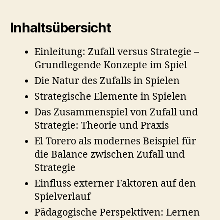
Inhaltsübersicht
Einleitung: Zufall versus Strategie –
Grundlegende Konzepte im Spiel
Die Natur des Zufalls in Spielen
Strategische Elemente in Spielen
Das Zusammenspiel von Zufall und
Strategie: Theorie und Praxis
El Torero als modernes Beispiel für
die Balance zwischen Zufall und
Strategie
Einfluss externer Faktoren auf den
Spielverlauf
Pädagogische Perspektiven: Lernen