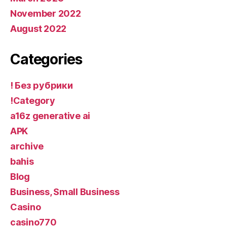
November 2022
August 2022
Categories
! Без рубрики
!Category
a16z generative ai
APK
archive
bahis
Blog
Business, Small Business
Casino
casino770