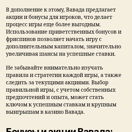
В дополнение к этому, Вавада предлагает
акции и бонусы для игроков, что делает
процесс игры еще более выгодным.
Использование приветственных бонусов и
фриспинов позволяет начать игру с
дополнительным капиталом, значительно
увеличивая шансы на успешные ставки.
Не забывайте внимательно изучать
правила и стратегии каждой игры, а также
следить за текущими акциями. Выбор
правильной игры, с учетом собственных
предпочтений и опыта, может стать
ключом к успешным ставкам и крупным
выигрышам в казино Вавада.
Бонусы и акции Вавада: