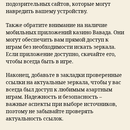
подозрительных сайтов, которые могут
навредить вашему устройству.
Также обратите внимание на наличие
мобильных приложений казино Вавада. Они
могут обеспечить вам прямой доступ к
играм без необходимости искать зеркала.
Если приложение доступно, скачайте его,
чтобы всегда быть в игре.
Наконец, добавьте в закладки проверенные
ссылки на актуальные зеркала, чтобы у вас
всегда был доступ к любимым азартным
играм. Надежность и безопасность –
важные аспекты при выборе источников,
поэтому не забывайте проверять
актуальность ссылок.