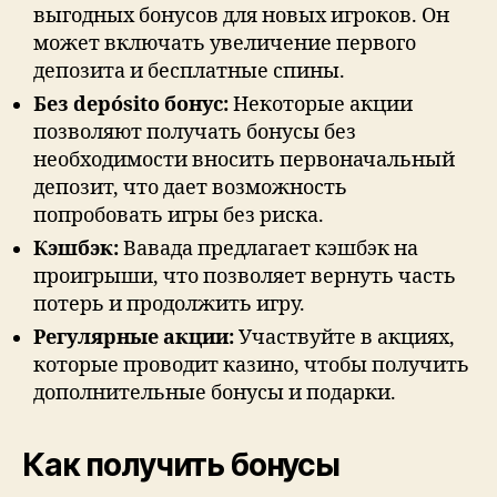
выгодных бонусов для новых игроков. Он
может включать увеличение первого
депозита и бесплатные спины.
Без depósito бонус:
Некоторые акции
позволяют получать бонусы без
необходимости вносить первоначальный
депозит, что дает возможность
попробовать игры без риска.
Кэшбэк:
Вавада предлагает кэшбэк на
проигрыши, что позволяет вернуть часть
потерь и продолжить игру.
Регулярные акции:
Участвуйте в акциях,
которые проводит казино, чтобы получить
дополнительные бонусы и подарки.
Как получить бонусы