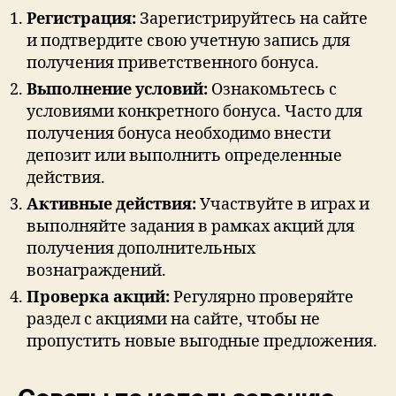
Регистрация:
Зарегистрируйтесь на сайте
и подтвердите свою учетную запись для
получения приветственного бонуса.
Выполнение условий:
Ознакомьтесь с
условиями конкретного бонуса. Часто для
получения бонуса необходимо внести
депозит или выполнить определенные
действия.
Активные действия:
Участвуйте в играх и
выполняйте задания в рамках акций для
получения дополнительных
вознаграждений.
Проверка акций:
Регулярно проверяйте
раздел с акциями на сайте, чтобы не
пропустить новые выгодные предложения.