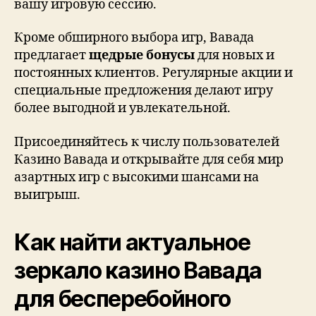
вашу игровую сессию.
Кроме обширного выбора игр, Вавада
предлагает
щедрые бонусы
для новых и
постоянных клиентов. Регулярные акции и
специальные предложения делают игру
более выгодной и увлекательной.
Присоединяйтесь к числу пользователей
Казино Вавада и открывайте для себя мир
азартных игр с высокими шансами на
выигрыш.
Как найти актуальное
зеркало казино Вавада
для бесперебойного