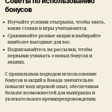
Советы по использованию
бонусов
Изучайте условия отыгрыша, чтобы знать,
какие ставки и игры учитываются.
Сравнивайте разные акции и выбирайте
наиболее выгодные для вас.
Подписывайтесь на рассылки, чтобы
первыми узнавать о новых бонусах и
акциях.
С правильным подходом использование
бонусов и акций в Вавада значительно
повысит ваш игровой опыт, обеспечивая
больше возможностей для выигрыша и
увлекательного времяпрепровождения.