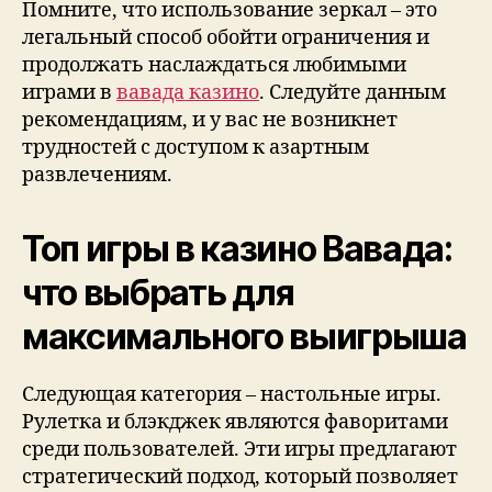
Помните, что использование зеркал – это
легальный способ обойти ограничения и
продолжать наслаждаться любимыми
играми в
вавада казино
. Следуйте данным
рекомендациям, и у вас не возникнет
трудностей с доступом к азартным
развлечениям.
Топ игры в казино Вавада:
что выбрать для
максимального выигрыша
Следующая категория – настольные игры.
Рулетка и блэкджек являются фаворитами
среди пользователей. Эти игры предлагают
стратегический подход, который позволяет