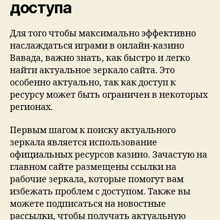
доступа
Для того чтобы максимально эффективно
наслаждаться играми в онлайн-казино
Вавада, важно знать, как быстро и легко
найти актуальное зеркало сайта. Это
особенно актуально, так как доступ к
ресурсу может быть ограничен в некоторых
регионах.
Первым шагом к поиску актуального
зеркала является использование
официальных ресурсов казино. Зачастую на
главном сайте размещены ссылки на
рабочие зеркала, которые помогут вам
избежать проблем с доступом. Также вы
можете подписаться на новостные
рассылки, чтобы получать актуальную