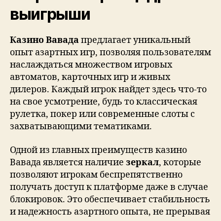
выигрыши
Казино Вавада
предлагает уникальный
опыт азартных игр, позволяя пользователям
наслаждаться множеством игровых
автоматов, карточных игр и живых
дилеров. Каждый игрок найдет здесь что-то
на свое усмотрение, будь то классическая
рулетка, покер или современные слоты с
захватывающими тематиками.
Одной из главных преимуществ казино
Вавада является наличие
зеркал
, которые
позволяют игрокам беспрепятственно
получать доступ к платформе даже в случае
блокировок. Это обеспечивает стабильность
и надежность азартного опыта, не прерывая