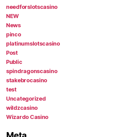
needforslotscasino
NEW
News
pinco
platinumslotscasino
Post
Public
spindragonscasino
stakebrocasino
test
Uncategorized
wildzcasino
Wizardo Casino
Meta