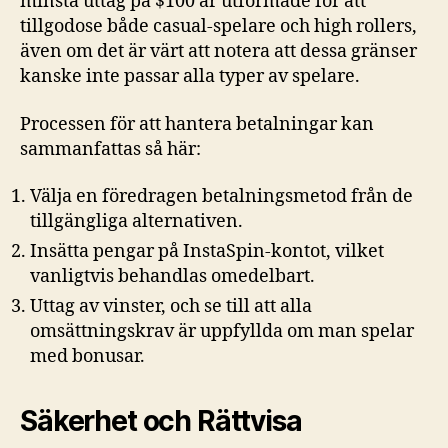
minsta uttag på $100 är utformade för att
tillgodose både casual-spelare och high rollers,
även om det är värt att notera att dessa gränser
kanske inte passar alla typer av spelare.
Processen för att hantera betalningar kan
sammanfattas så här:
Välja en föredragen betalningsmetod från de
tillgängliga alternativen.
Insätta pengar på InstaSpin-kontot, vilket
vanligtvis behandlas omedelbart.
Uttag av vinster, och se till att alla
omsättningskrav är uppfyllda om man spelar
med bonusar.
Säkerhet och Rättvisa