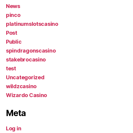
News
pinco
platinumslotscasino
Post
Public
spindragonscasino
stakebrocasino
test
Uncategorized
wildzcasino
Wizardo Casino
Meta
Log in