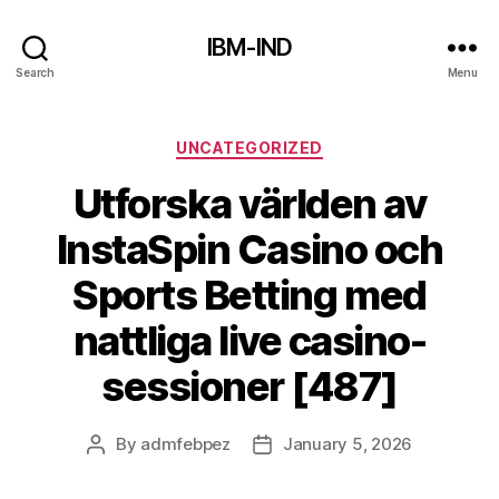
IBM-IND
Search
Menu
Categories
UNCATEGORIZED
Utforska världen av
InstaSpin Casino och
Sports Betting med
nattliga live casino-
sessioner [487]
By
admfebpez
January 5, 2026
Post
Post
author
date