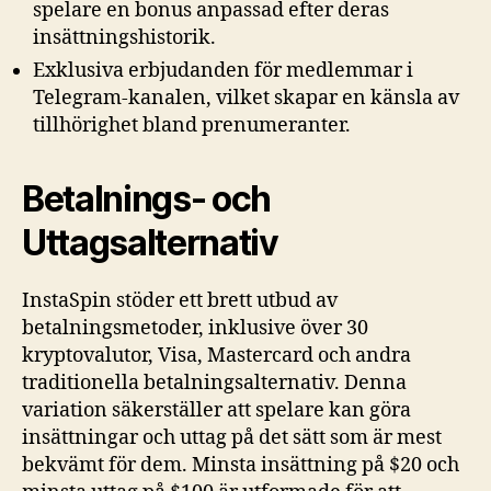
spelare en bonus anpassad efter deras
insättningshistorik.
Exklusiva erbjudanden för medlemmar i
Telegram-kanalen, vilket skapar en känsla av
tillhörighet bland prenumeranter.
Betalnings- och
Uttagsalternativ
InstaSpin stöder ett brett utbud av
betalningsmetoder, inklusive över 30
kryptovalutor, Visa, Mastercard och andra
traditionella betalningsalternativ. Denna
variation säkerställer att spelare kan göra
insättningar och uttag på det sätt som är mest
bekvämt för dem. Minsta insättning på $20 och