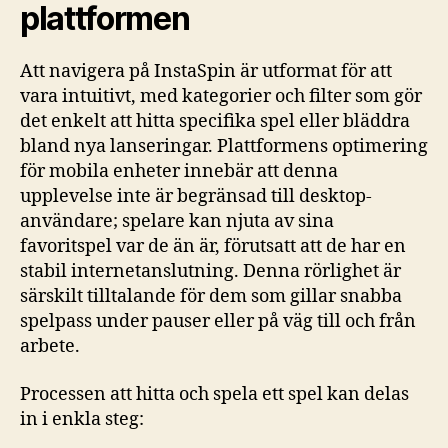
plattformen
Att navigera på InstaSpin är utformat för att
vara intuitivt, med kategorier och filter som gör
det enkelt att hitta specifika spel eller bläddra
bland nya lanseringar. Plattformens optimering
för mobila enheter innebär att denna
upplevelse inte är begränsad till desktop-
användare; spelare kan njuta av sina
favoritspel var de än är, förutsatt att de har en
stabil internetanslutning. Denna rörlighet är
särskilt tilltalande för dem som gillar snabba
spelpass under pauser eller på väg till och från
arbete.
Processen att hitta och spela ett spel kan delas
in i enkla steg: