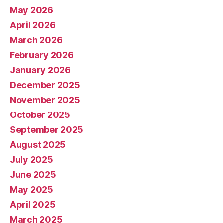
May 2026
April 2026
March 2026
February 2026
January 2026
December 2025
November 2025
October 2025
September 2025
August 2025
July 2025
June 2025
May 2025
April 2025
March 2025