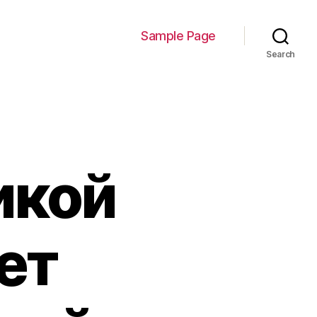
Sample Page
Search
икой
ет