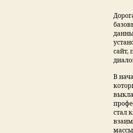
Дорог
базов
данны
устан
сайт,
диало
В нач
котор
выкла
профе
стал 
взаим
массы