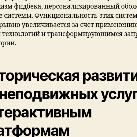
изм фидбека, персонализированный обол
е системы. Функциональность этих систе
рывно увеличивается за счет применени
 технологий и трансформирующимся зап
ории.
торическая развити
 неподвижных услуг
терактивным
атформам