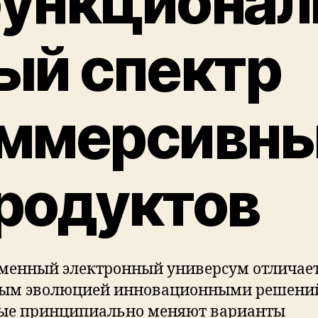
ункционал
ый спектр
ммерсивн
родуктов
менный электронный универсум отличае
ым эволюцией инновационными решени
ые принципиально меняют варианты