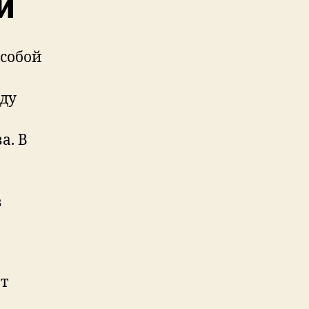
и
 собой
жду
а. В
в
т