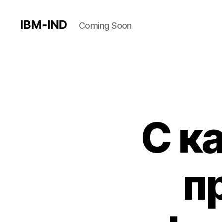
IBM-IND
Coming Soon
С к
п