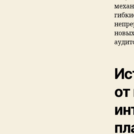
механ
гибки
непре
новых
аудит
Ис
от
ин
пл