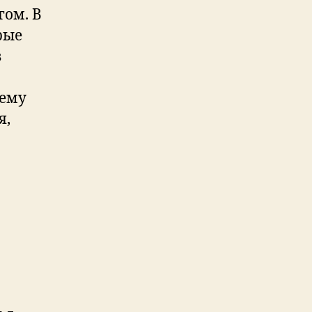
гом. В
рые
в
сему
я,