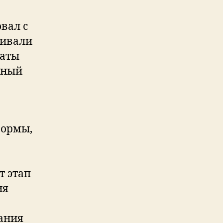
вал с
чивали
чаты
ьный
формы,
т этап
ия
ания