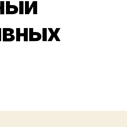
ный
ивных