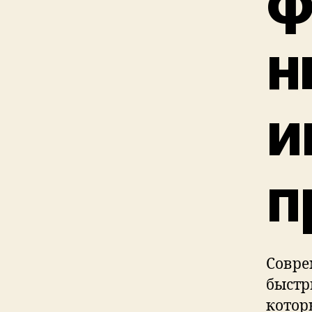
ф
н
и
п
Совре
быстр
котор