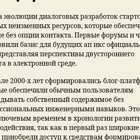
а эволюции диалоговых разработок старто
ых неизменных ресурсов, которые обеспе
е без опции контакта. Первые форумы и 
овили базис для будущих ап икс официал
 представляя перспективы двустороннего
га в электронной среде.
але 2000-х лет сформировались блог-плат
ые обеспечили обычным пользователям
дывать собственный содержимое без
ссиональных инженерными навыков. Это
ключевым временем в хронологии развит
одействия, так как в первый раз широкие
 приобрели доступ к средствам формиров