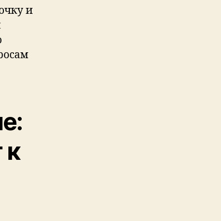
очку и
м
ю
росам
е:
 к