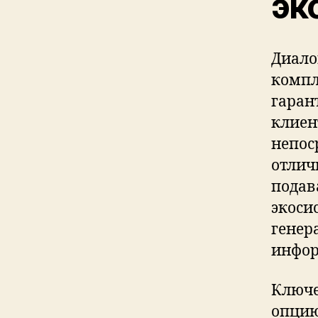
эк
Диало
компл
гаран
клиен
непос
отлич
подав
экоси
генер
инфор
Ключе
опцию