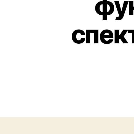
фу
спек