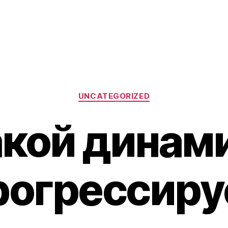
Categories
UNCATEGORIZED
акой динам
рогрессиру