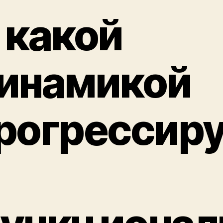
 какой
инамикой
рогрессир