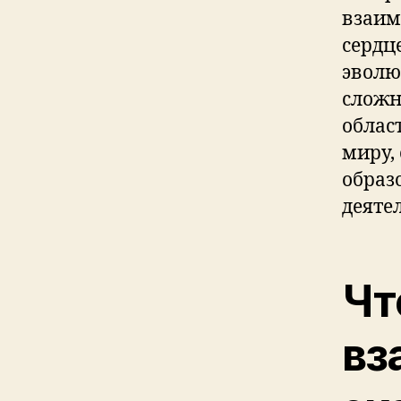
взаим
сердц
эволю
сложн
облас
миру,
образ
деяте
Чт
вз