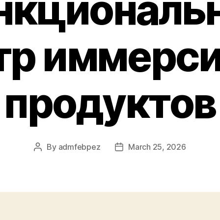
нкциональ
тр иммерс
продуктов
By
admfebpez
March 25, 2026
Post
Post
author
date