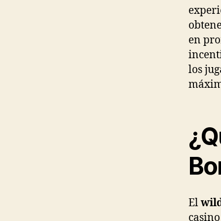
experi
obtene
en pro
incent
los ju
máxim
¿Q
Bo
El
wil
casino