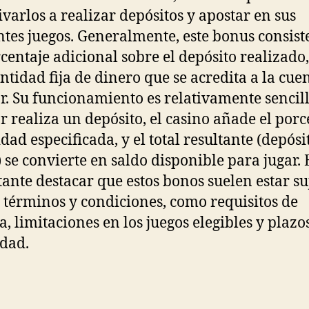
ivarlos a realizar depósitos y apostar en sus
ntes juegos. Generalmente, este bonus consist
centaje adicional sobre el depósito realizado,
ntidad fija de dinero que se acredita a la cue
r. Su funcionamiento es relativamente sencill
r realiza un depósito, el casino añade el porc
dad especificada, y el total resultante (depósi
 se convierte en saldo disponible para jugar. 
ante destacar que estos bonos suelen estar su
s términos y condiciones, como requisitos de
a, limitaciones en los juegos elegibles y plazo
dad.