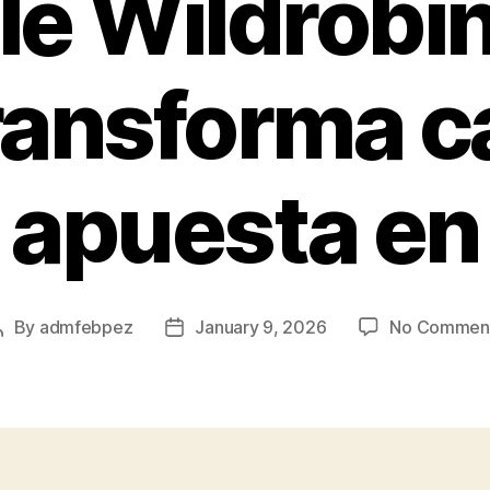
ble Wildrobi
ransforma 
apuesta en
By
admfebpez
January 9, 2026
No Commen
Post
Post
author
date