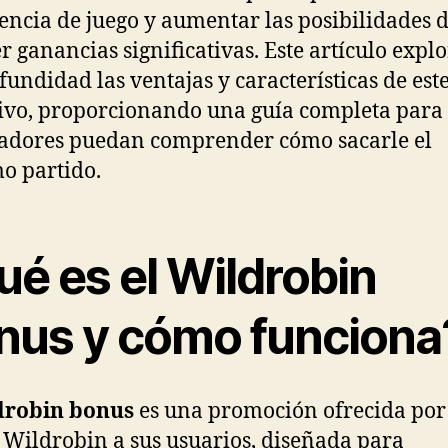
encia de juego y aumentar las posibilidades 
r ganancias significativas. Este artículo expl
fundidad las ventajas y características de est
ivo, proporcionando una guía completa para
gadores puedan comprender cómo sacarle el
o partido.
ué es el Wildrobin
nus y cómo funciona
drobin bonus
es una promoción ofrecida por
 Wildrobin a sus usuarios, diseñada para