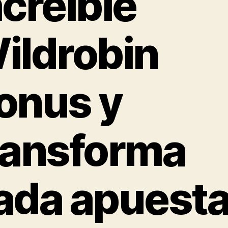
ncreíble
ildrobin
onus y
ransforma
ada apuest