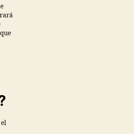
de
orará
e
 que
?
 el