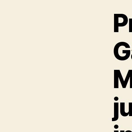
P
G
M
j