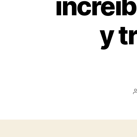
increí
y t