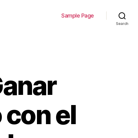
Sample Page
Search
Ganar
 con el