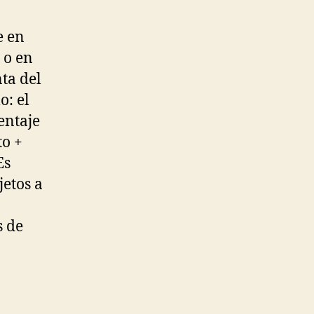
e en
 o en
nta del
o: el
entaje
to +
Es
jetos a
s de