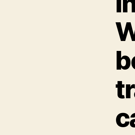
i
W
b
t
c