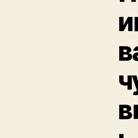
и
в
ч
в