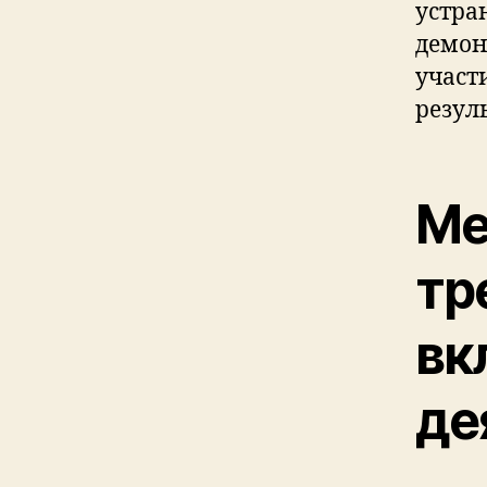
устра
демон
участ
резул
Ме
тр
вк
де