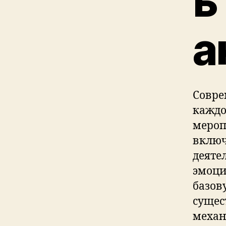
ь
а
Совре
каждо
мероп
включ
деяте
эмоци
базов
сущес
механ