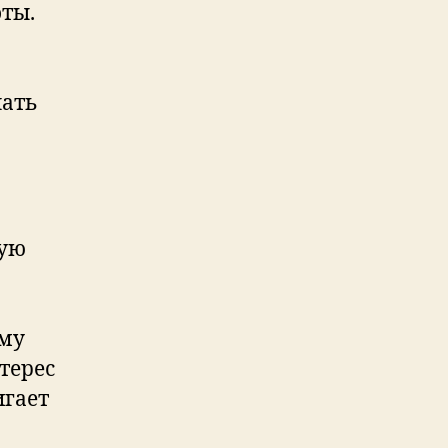
ты.
лать
ную
ому
терес
игает