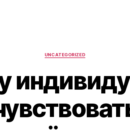
Categories
UNCATEGORIZED
у индивиду
чувствоват