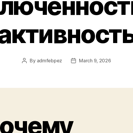
лючённост
активност
By
admfebpez
March 9, 2026
Post
Post
author
date
очему