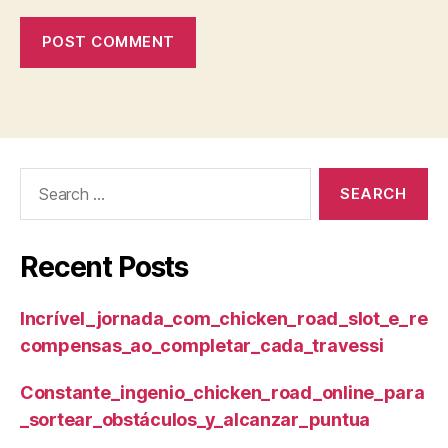
Search
for:
Recent Posts
Incrível_jornada_com_chicken_road_slot_e_re
compensas_ao_completar_cada_travessi
Constante_ingenio_chicken_road_online_para
_sortear_obstáculos_y_alcanzar_puntua