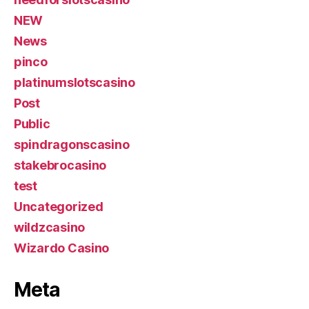
NEW
News
pinco
platinumslotscasino
Post
Public
spindragonscasino
stakebrocasino
test
Uncategorized
wildzcasino
Wizardo Casino
Meta