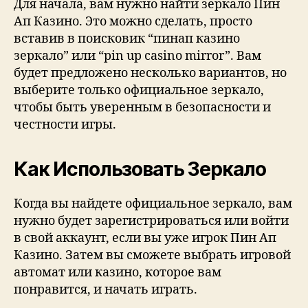
Для начала, вам нужно найти зеркало Пин
Ап Казино. Это можно сделать, просто
вставив в поисковик “пинап казино
зеркало” или “pin up casino mirror”. Вам
будет предложено несколько вариантов, но
выберите только официальное зеркало,
чтобы быть уверенным в безопасности и
честности игры.
Как Использовать Зеркало
Когда вы найдете официальное зеркало, вам
нужно будет зарегистрироваться или войти
в свой аккаунт, если вы уже игрок Пин Ап
Казино. Затем вы сможете выбрать игровой
автомат или казино, которое вам
понравится, и начать играть.