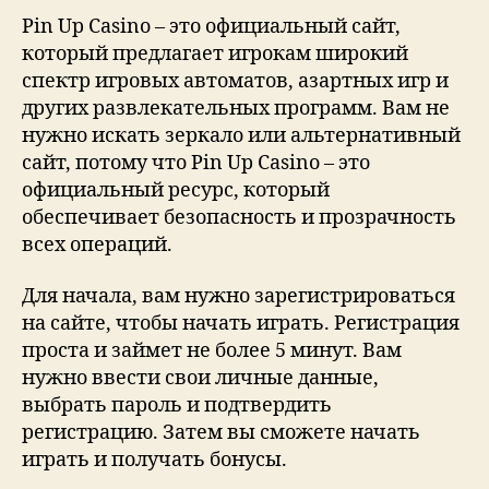
Pin Up Casino – это официальный сайт,
который предлагает игрокам широкий
спектр игровых автоматов, азартных игр и
других развлекательных программ. Вам не
нужно искать зеркало или альтернативный
сайт, потому что Pin Up Casino – это
официальный ресурс, который
обеспечивает безопасность и прозрачность
всех операций.
Для начала, вам нужно зарегистрироваться
на сайте, чтобы начать играть. Регистрация
проста и займет не более 5 минут. Вам
нужно ввести свои личные данные,
выбрать пароль и подтвердить
регистрацию. Затем вы сможете начать
играть и получать бонусы.