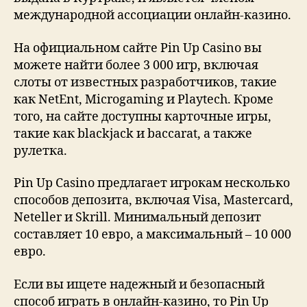
международной ассоциации онлайн-казино.
На официальном сайте Pin Up Casino вы
можете найти более 3 000 игр, включая
слоты от известных разработчиков, такие
как NetEnt, Microgaming и Playtech. Кроме
того, на сайте доступны карточные игры,
такие как blackjack и baccarat, а также
рулетка.
Pin Up Casino предлагает игрокам несколько
способов депозита, включая Visa, Mastercard,
Neteller и Skrill. Минимальный депозит
составляет 10 евро, а максимальный – 10 000
евро.
Если вы ищете надежный и безопасный
способ играть в онлайн-казино, то Pin Up