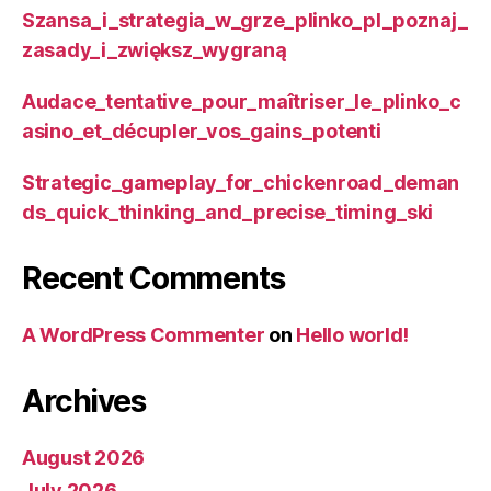
Szansa_i_strategia_w_grze_plinko_pl_poznaj_
zasady_i_zwiększ_wygraną
Audace_tentative_pour_maîtriser_le_plinko_c
asino_et_décupler_vos_gains_potenti
Strategic_gameplay_for_chickenroad_deman
ds_quick_thinking_and_precise_timing_ski
Recent Comments
A WordPress Commenter
on
Hello world!
Archives
August 2026
July 2026