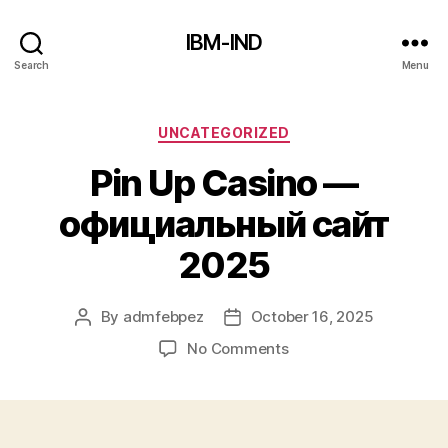
IBM-IND
Search
Menu
Categories
UNCATEGORIZED
Pin Up Casino —
официальный сайт
2025
By
admfebpez
October 16, 2025
Post
Post
author
date
on
No Comments
Pin
Up
Casino
—