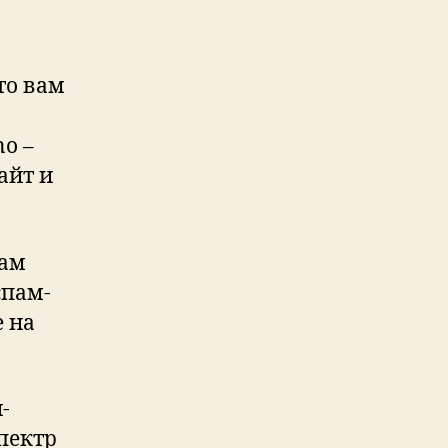
то вам
no –
айт и
вам
спам-
 на
-
пектр