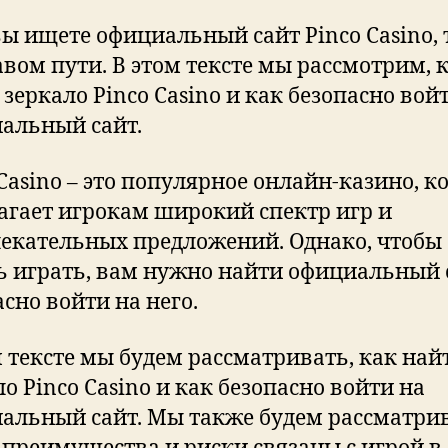
вы ищете официальный сайт Pinco Casino, 
авом пути. В этом тексте мы рассмотрим, 
зеркало Pinco Casino и как безопасно вой
альный сайт.
 Casino – это популярное онлайн-казино, к
агает игрокам широкий спектр игр и
екательных предложений. Однако, чтобы
ь играть, вам нужно найти официальный 
сно войти на него.
м тексте мы будем рассматривать, как най
о Pinco Casino и как безопасно войти на
альный сайт. Мы также будем рассматрив