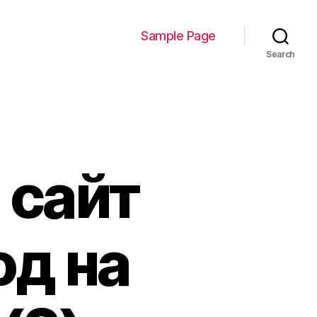
Sample Page
Search
 сайт
од на