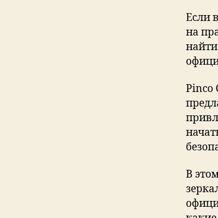
Если 
на пр
найти 
офици
Pinco
предл
привл
начат
безопа
В это
зеркал
офици