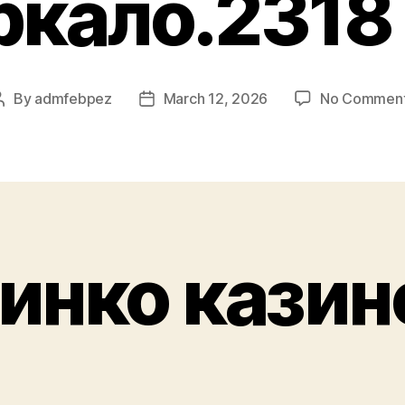
ркало.2318 
By
admfebpez
March 12, 2026
No Commen
Post
Post
author
date
инко казин