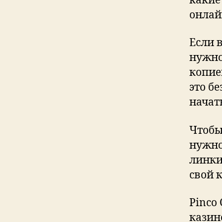
какие
онлай
Если 
нужно
копие
это б
начат
Чтобы
нужно
линки
свой 
Pinco 
казин