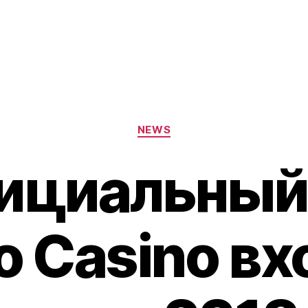
Categories
NEWS
ициальный
o Casino вх