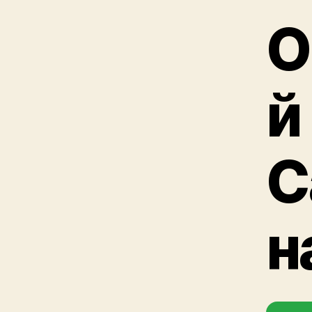
О
й
C
н