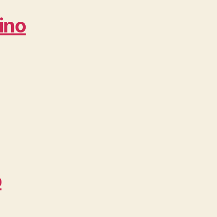
ino
o