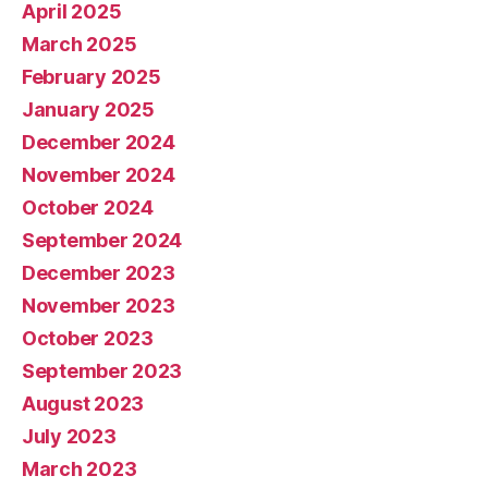
April 2025
March 2025
February 2025
January 2025
December 2024
November 2024
October 2024
September 2024
December 2023
November 2023
October 2023
September 2023
August 2023
July 2023
March 2023