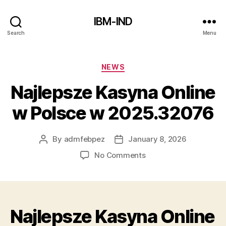
IBM-IND
Search
Menu
Categories
NEWS
Najlepsze Kasyna Online
w Polsce w 2025.32076
By
admfebpez
January 8, 2026
Post
Post
author
date
on
No Comments
Najlepsze
Kasyna
Online
w
Najlepsze Kasyna Online
Polsce
w