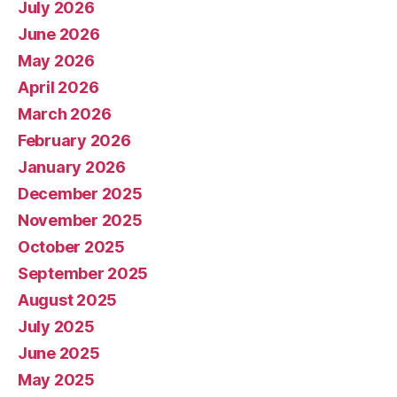
July 2026
June 2026
May 2026
April 2026
March 2026
February 2026
January 2026
December 2025
November 2025
October 2025
September 2025
August 2025
July 2025
June 2025
May 2025