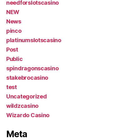
needforslotscasino
NEW
News
pinco
platinumslotscasino
Post
Public
spindragonscasino
stakebrocasino
test
Uncategorized
wildzcasino
Wizardo Casino
Meta