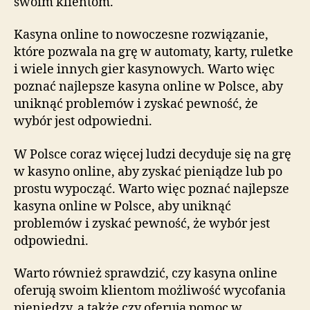
swoim klientom.
Kasyna online to nowoczesne rozwiązanie,
które pozwala na grę w automaty, karty, ruletke
i wiele innych gier kasynowych. Warto więc
poznać najlepsze kasyna online w Polsce, aby
uniknąć problemów i zyskać pewność, że
wybór jest odpowiedni.
W Polsce coraz więcej ludzi decyduje się na grę
w kasyno online, aby zyskać pieniądze lub po
prostu wypocząć. Warto więc poznać najlepsze
kasyna online w Polsce, aby uniknąć
problemów i zyskać pewność, że wybór jest
odpowiedni.
Warto również sprawdzić, czy kasyna online
oferują swoim klientom możliwość wycofania
pieniędzy, a także czy oferują pomoc w