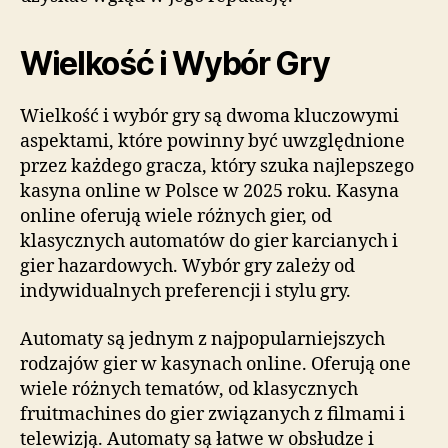
Wielkość i Wybór Gry
Wielkość i wybór gry są dwoma kluczowymi
aspektami, które powinny być uwzględnione
przez każdego gracza, który szuka najlepszego
kasyna online w Polsce w 2025 roku. Kasyna
online oferują wiele różnych gier, od
klasycznych automatów do gier karcianych i
gier hazardowych. Wybór gry zależy od
indywidualnych preferencji i stylu gry.
Automaty są jednym z najpopularniejszych
rodzajów gier w kasynach online. Oferują one
wiele różnych tematów, od klasycznych
fruitmachines do gier związanych z filmami i
telewizją. Automaty są łatwe w obsłudze i