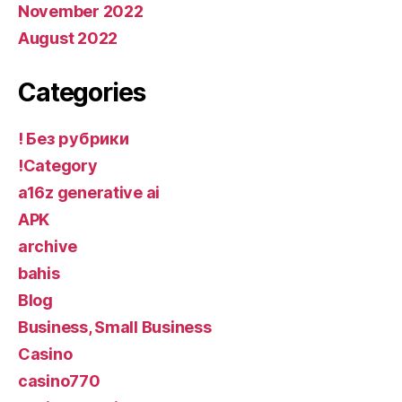
November 2022
August 2022
Categories
! Без рубрики
!Category
a16z generative ai
APK
archive
bahis
Blog
Business, Small Business
Casino
casino770