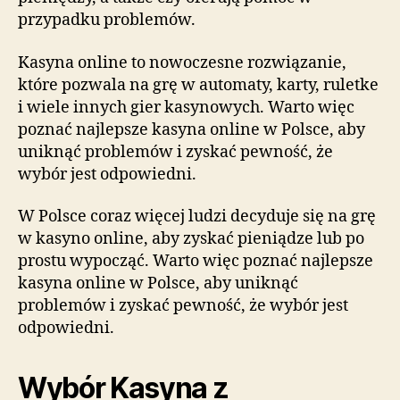
przypadku problemów.
Kasyna online to nowoczesne rozwiązanie,
które pozwala na grę w automaty, karty, ruletke
i wiele innych gier kasynowych. Warto więc
poznać najlepsze kasyna online w Polsce, aby
uniknąć problemów i zyskać pewność, że
wybór jest odpowiedni.
W Polsce coraz więcej ludzi decyduje się na grę
w kasyno online, aby zyskać pieniądze lub po
prostu wypocząć. Warto więc poznać najlepsze
kasyna online w Polsce, aby uniknąć
problemów i zyskać pewność, że wybór jest
odpowiedni.
Wybór Kasyna z