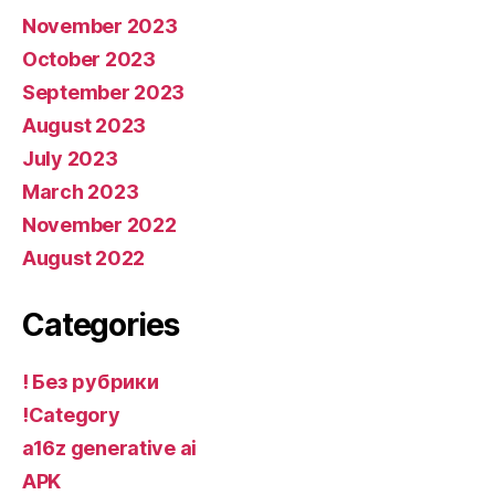
November 2023
October 2023
September 2023
August 2023
July 2023
March 2023
November 2022
August 2022
Categories
! Без рубрики
!Category
a16z generative ai
APK