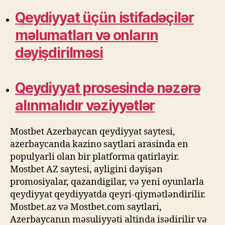
Qeydiyyat üçün istifadəçilər
məlumatları və onların
dəyişdirilməsi
Qeydiyyat prosesində nəzərə
alınmalıdır vəziyyətlər
Mostbet Azerbaycan qeydiyyat saytesi,
azerbaycanda kazino saytlari arasinda en
populyarli olan bir platforma qatirlayir.
Mostbet AZ saytesi, ayligini dəyişən
promosiyalar, qazandigilar, və yeni oyunlarla
qeydiyyat qeydiyyatda qeyri-qiymətləndirilir.
Mostbet.az və Mostbet.com saytlari,
Azerbaycanın məsuliyyəti altinda isədirilir və