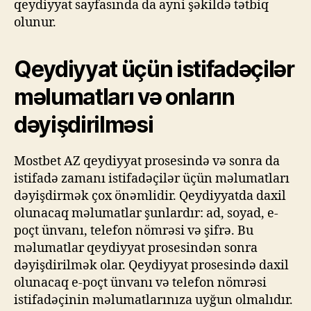
qeydiyyat sayfasında da ayni şəkildə tətbiq
olunur.
Qeydiyyat üçün istifadəçilər
məlumatları və onların
dəyişdirilməsi
Mostbet AZ qeydiyyat prosesində və sonra da
istifadə zamanı istifadəçilər üçün məlumatları
dəyişdirmək çox önəmlidir. Qeydiyyatda daxil
olunacaq məlumatlar şunlardır: ad, soyad, e-
poçt ünvanı, telefon nömrəsi və şifrə. Bu
məlumatlar qeydiyyat prosesindən sonra
dəyişdirilmək olar. Qeydiyyat prosesində daxil
olunacaq e-poçt ünvanı və telefon nömrəsi
istifadəçinin məlumatlarınıza uyğun olmalıdır.