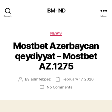
IBM-IND
Search
Menu
Categories
NEWS
Mostbet Azerbaycan
qeydiyyat – Mostbet
AZ.1275
By
admfebpez
February 17, 2026
Post
Post
author
date
on
No Comments
Mostbet
Azerbaycan
qeydiyyat
–