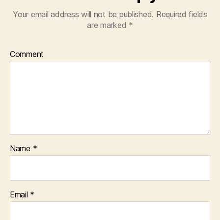
Your email address will not be published.
Required fields
are marked
*
Comment
Name
*
Email
*