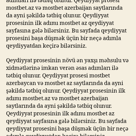
adımları ilə tətbiq olunur. Qeydiyyat prosesi
mostbet.az və mostbet azerbaijan saytlarında
da ayni şəkildə tətbiq olunur. Qeydiyyat
prosesinin ilk adımı mostbet az qeydiyyat
sayfasına gələ bilərsiniz. Bu sayfada qeydiyyat
prosesini başa düşmək üçün bir neçə adımla
qeydiyyatdan keçirə bilərsiniz.
Qeydiyyat prosesinin növü ən yaxşı məhsulu və
xidmətlərinə imkan verən əsas adımları ilə
tətbiq olunur. Qeydiyyat prosesi mostbet
azerbaycan və mostbet az saytlarında da ayni
şəkildə tətbiq olunur. Qeydiyyat prosesinin ilk
adımı mostbet.az və mostbet azerbaijan
saytlarında da ayni şəkildə tətbiq olunur.
Qeydiyyat prosesinin ilk adımı mostbet az
qeydiyyat sayfasına gələ bilərsiniz. Bu sayfada
qeydiyyat prosesini başa düşmək üçün bir neçə