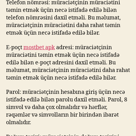
Telefon nömrəsi: müraciətçinin müraciətini
təmin etmək üçün necə istifadə edilə bilən
telefon nömrəsini daxil etməli. Bu məlumat,
müraciətçinin müraciətini daha rahat təmin
etmək üçün necə istifadə edilə bilər.
E-poçt
mostbet apk
adresi: müraciətçinin
müraciətini təmin etmək üçün necə istifadə
edilə bilən e-poçt adresini daxil etməli. Bu
məlumat, müraciətçinin müraciətini daha rahat
təmin etmək üçün necə istifadə edilə bilər.
Parol: müraciətçinin hesabına giriş üçün necə
istifadə edilə bilən parolu daxil etməli. Parol, 8
simvol və daha çox olmalıdır və hərflər,
rəqəmlər və simvolların bir birindən ibarət
olmalıdır.