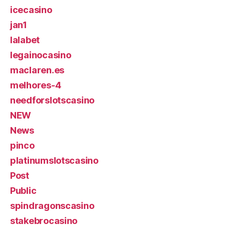
icecasino
jan1
lalabet
legainocasino
maclaren.es
melhores-4
needforslotscasino
NEW
News
pinco
platinumslotscasino
Post
Public
spindragonscasino
stakebrocasino