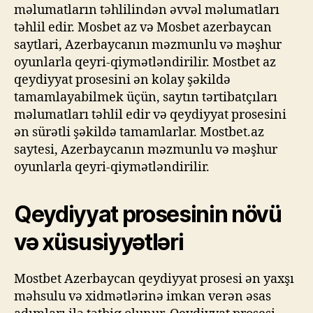
məlumatların təhlilindən əvvəl məlumatları
təhlil edir. Mosbet az və Mosbet azerbaycan
saytlari, Azerbaycanın məzmunlu və məşhur
oyunlarla qeyri-qiymətləndirilir. Mostbet az
qeydiyyat prosesini ən kolay şəkildə
tamamlayabilmek üçün, saytın tərtibatçıları
məlumatları təhlil edir və qeydiyyat prosesini
ən sürətli şəkildə tamamlarlar. Mostbet.az
saytesi, Azerbaycanın məzmunlu və məşhur
oyunlarla qeyri-qiymətləndirilir.
Qeydiyyat prosesinin növü
və xüsusiyyətləri
Mostbet Azerbaycan qeydiyyat prosesi ən yaxşı
məhsulu və xidmətlərinə imkan verən əsas