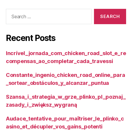
Search
for:
Recent Posts
Incrível_jornada_com_chicken_road_slot_e_re
compensas_ao_completar_cada_travessi
Constante_ingenio_chicken_road_online_para
_sortear_obstáculos_y_alcanzar_puntua
Szansa_i_strategia_w_grze_plinko_pl_poznaj_
zasady_i_zwiększ_wygraną
Audace_tentative_pour_maîtriser_le_plinko_c
asino_et_décupler_vos_gains_potenti