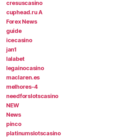
cresuscasino
cuphead.ru A
Forex News
guide
icecasino
jan1
lalabet
legainocasino
maclaren.es
melhores-4
needforslotscasino
NEW
News
pinco
platinumslotscasino