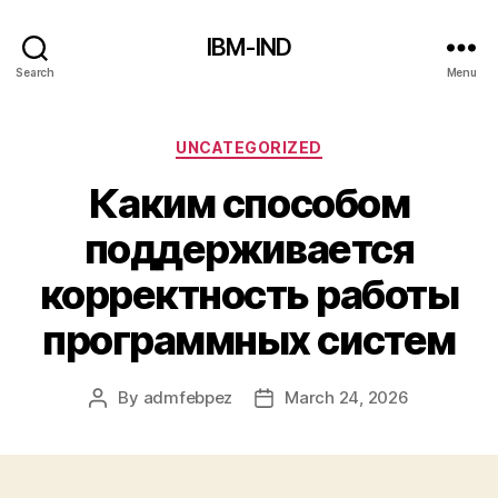
IBM-IND
Search
Menu
Categories
UNCATEGORIZED
Каким способом
поддерживается
корректность работы
программных систем
By
admfebpez
March 24, 2026
Post
Post
author
date