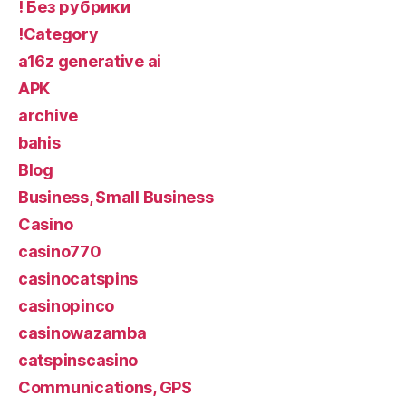
! Без рубрики
!Category
a16z generative ai
APK
archive
bahis
Blog
Business, Small Business
Casino
casino770
casinocatspins
casinopinco
casinowazamba
catspinscasino
Communications, GPS