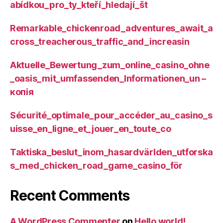
abídkou_pro_ty_kteří_hledají_št
Remarkable_chickenroad_adventures_await_a
cross_treacherous_traffic_and_increasin
Aktuelle_Bewertung_zum_online_casino_ohne
_oasis_mit_umfassenden_Informationen_un –
копія
Sécurité_optimale_pour_accéder_au_casino_s
uisse_en_ligne_et_jouer_en_toute_co
Taktiska_beslut_inom_hasardvärlden_utforska
s_med_chicken_road_game_casino_för
Recent Comments
A WordPress Commenter
on
Hello world!