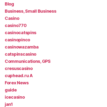
Blog
Business, Small Business
Casino
casino770
casinocatspins
casinopinco
casinowazamba
catspinscasino
Communications, GPS
cresuscasino
cuphead.ru A
Forex News
guide
icecasino
jan1