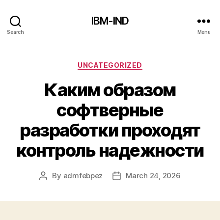
IBM-IND
Search
Menu
Categories
UNCATEGORIZED
Каким образом
софтверные
разработки проходят
контроль надежности
By
admfebpez
March 24, 2026
Post
Post
author
date