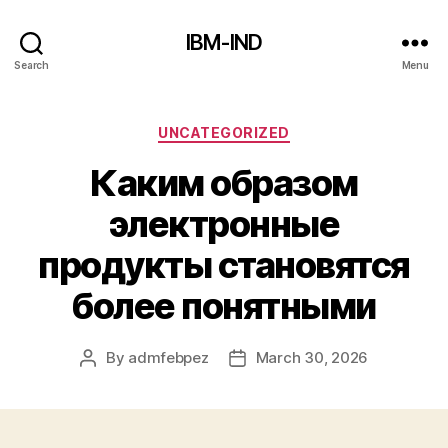
IBM-IND
Search
Menu
Categories
UNCATEGORIZED
Каким образом
электронные
продукты становятся
более понятными
By
admfebpez
March 30, 2026
Post
Post
author
date