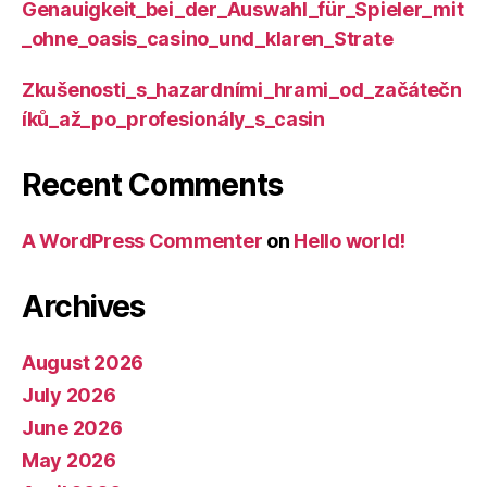
Genauigkeit_bei_der_Auswahl_für_Spieler_mit
_ohne_oasis_casino_und_klaren_Strate
Zkušenosti_s_hazardními_hrami_od_začátečn
íků_až_po_profesionály_s_casin
Recent Comments
A WordPress Commenter
on
Hello world!
Archives
August 2026
July 2026
June 2026
May 2026