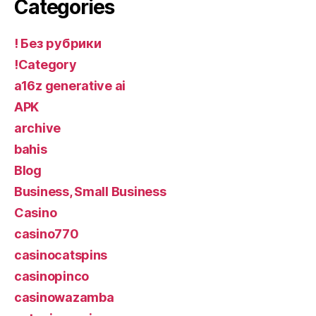
Categories
! Без рубрики
!Category
a16z generative ai
APK
archive
bahis
Blog
Business, Small Business
Casino
casino770
casinocatspins
casinopinco
casinowazamba