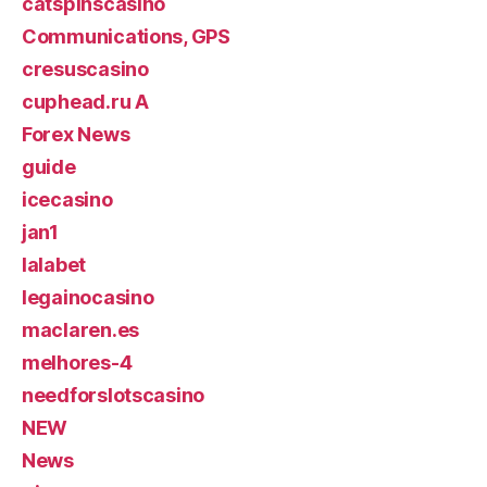
catspinscasino
Communications, GPS
cresuscasino
cuphead.ru A
Forex News
guide
icecasino
jan1
lalabet
legainocasino
maclaren.es
melhores-4
needforslotscasino
NEW
News