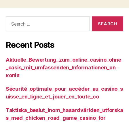
Search
for:
Recent Posts
Aktuelle_Bewertung_zum_online_casino_ohne
_oasis_mit_umfassenden_Informationen_un –
копія
Sécurité_optimale_pour_accéder_au_casino_s
uisse_en_ligne_et_jouer_en_toute_co
Taktiska_beslut_inom_hasardvärlden_utforska
s_med_chicken_road_game_casino_för