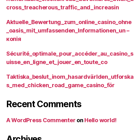
cross_treacherous_traffic_and_increasin
Aktuelle_Bewertung_zum_online_casino_ohne
_oasis_mit_umfassenden_Informationen_un –
копія
Sécurité_optimale_pour_accéder_au_casino_s
uisse_en_ligne_et_jouer_en_toute_co
Taktiska_beslut_inom_hasardvärlden_utforska
s_med_chicken_road_game_casino_för
Recent Comments
A WordPress Commenter
on
Hello world!
Archives