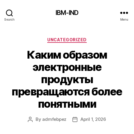
IBM-IND
Search
Menu
Categories
UNCATEGORIZED
Каким образом
электронные
продукты
превращаются более
понятными
By
admfebpez
April 1, 2026
Post
Post
author
date