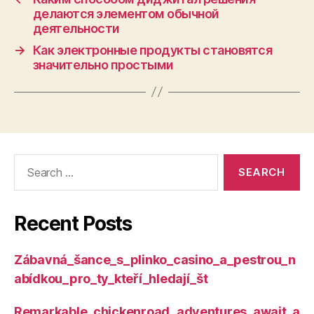
делаются элементом обычной
деятельности
→
Как электронные продукты становятся
значительно простыми
Search
for:
Recent Posts
Zábavná_šance_s_plinko_casino_a_pestrou_n
abídkou_pro_ty_kteří_hledají_št
Remarkable_chickenroad_adventures_await_a