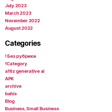
July 2023
March 2023
November 2022
August 2022
Categories
! Без рубрики
!Category
a16z generative ai
APK
archive
bahis
Blog
Business, Small Business