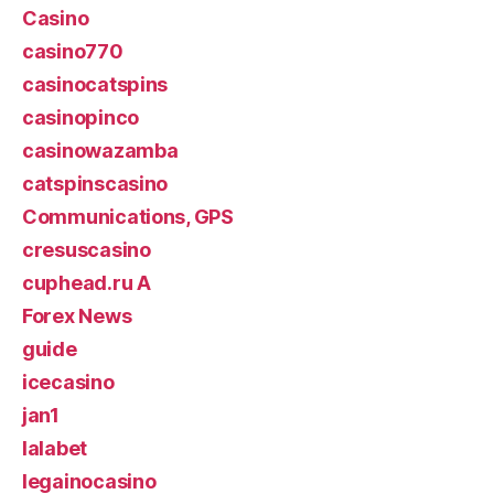
Casino
casino770
casinocatspins
casinopinco
casinowazamba
catspinscasino
Communications, GPS
cresuscasino
cuphead.ru A
Forex News
guide
icecasino
jan1
lalabet
legainocasino