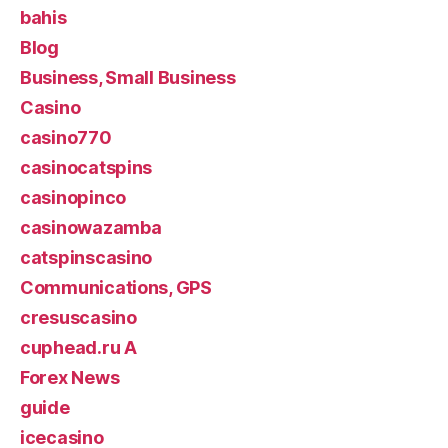
bahis
Blog
Business, Small Business
Casino
casino770
casinocatspins
casinopinco
casinowazamba
catspinscasino
Communications, GPS
cresuscasino
cuphead.ru A
Forex News
guide
icecasino