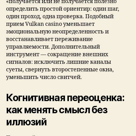
«получается или не получается полезно
определить простой ориентир: один шаг,
один проход, одна проверка. Подобный
прием Vulkan casino уменьшает
эмоциональную неопределенность и
восстанавливает переживание
управляемости. Дополнительный
инструмент — сокращение внешних
сигналов: исключить лишние каналы
суеты, свернуть второстепенные окна,
уменьшить число свитчей.
Когнитивная переоценка:
как менять смысл без
иллюзий