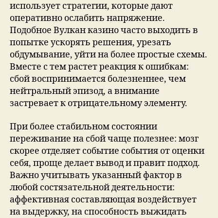
использует стратегии, которые дают
оперативно ослабить напряжение.
Подобное Вулкан казино часто выходить в
попытке ускорять решения, урезать
обдумывание, уйти на более простые схемы.
Вместе с тем растет реакция к ошибкам:
сбой воспринимается болезненнее, чем
нейтральный эпизод, а внимание
застревает к отрицательному элементу.
При более стабильном состоянии
переживание на сбой чаще полезнее: мозг
скорее отделяет событие события от оценки
себя, проще делает вывод и правит подход.
Важно учитывать указанный фактор в
любой состязательной деятельности:
аффективная составляющая воздействует
на выдержку, на способность выжидать