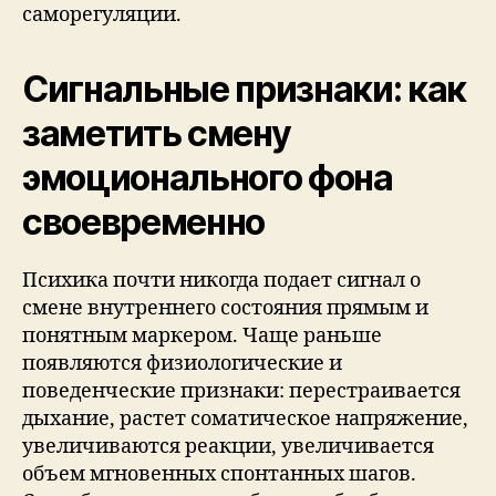
саморегуляции.
Сигнальные признаки: как
заметить смену
эмоционального фона
своевременно
Психика почти никогда подает сигнал о
смене внутреннего состояния прямым и
понятным маркером. Чаще раньше
появляются физиологические и
поведенческие признаки: перестраивается
дыхание, растет соматическое напряжение,
увеличиваются реакции, увеличивается
объем мгновенных спонтанных шагов.