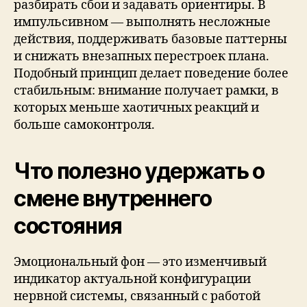
разбирать сбои и задавать ориентиры. В
импульсивном — выполнять несложные
действия, поддерживать базовые паттерны
и снижать внезапных перестроек плана.
Подобный принцип делает поведение более
стабильным: внимание получает рамки, в
которых меньше хаотичных реакций и
больше самоконтроля.
Что полезно удержать о
смене внутреннего
состояния
Эмоциональный фон — это изменчивый
индикатор актуальной конфигурации
нервной системы, связанный с работой