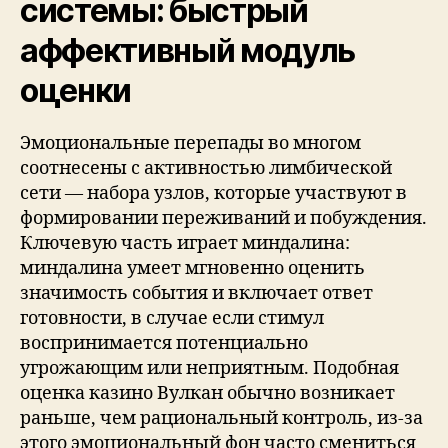
системы: быстрый
аффективный модуль
оценки
Эмоциональные перепады во многом
соотнесены с активностью лимбической
сети — набора узлов, которые участвуют в
формировании переживаний и побуждения.
Ключевую часть играет миндалина:
миндалина умеет мгновенно оценить
значимость события и включает ответ
готовности, в случае если стимул
воспринимается потенциально
угрожающим или неприятным. Подобная
оценка казино Вулкан обычно возникает
раньше, чем рациональный контроль, из-за
этого эмоциональный фон часто смениться