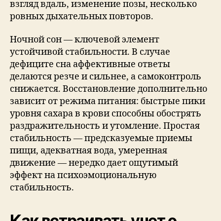
взгляд вдаль, изменение позы, несколько
ровных дыхательных повторов.
Ночной сон — ключевой элемент
устойчивой стабильности. В случае
дефиците сна аффективные ответы
делаются резче и сильнее, а самоконтроль
снижается. Восстановление дополнительно
зависит от режима питания: быстрые пики
уровня сахара в крови способны обострять
раздражительность и утомление. Простая
стабильность — предсказуемые приемы
пищи, адекватная вода, умеренная
движение — нередко дает ощутимый
эффект на психоэмоциональную
стабильность.
Как встраивать учет о