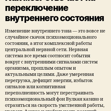
переключение
внутреннего состояния
Изменение внутреннего тона — это вовсе не
случайное скачок психоэмоционального
состояния, а итог комплексной работы
центральной нервной сети. Нервная
система все время соотносит события
вокруг с внутренними сигналами систем
организма, прошлым опытом и
актуальными целями. Даже умеренная
перегрузка, дефицит энергии, избыток
сигналов или когнитивная
переполненность могут перестраивать
психоэмоциональный фон Вулкан казино и
отразиться на скорость умственной работы,