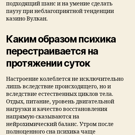
подходящий шанс и на умение сделать
паузу при неблагоприятной тенденции
казино Вулкан.
Каким образом психика
перестраивается на
протяжении суток
Настроение колеблется не исключительно
лишь вследствие происходящего, но и
вследствие естественных циклов тела.
Отдых, питание, уровень двигательной
нагрузки и качество восстановления
напрямую сказываются на
нейрохимический баланс. Утром после
полноценного сна психика чаще