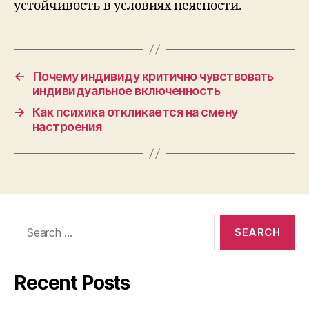
устойчивость в условиях неясности.
←
Почему индивиду критично чувствовать
индивидуальное включенность
→
Как психика откликается на смену
настроения
Search
for:
Recent Posts