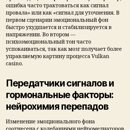
ошибка часто трактоваться как сигнал
провала» или как «сигнал для уточнения. В
первом сценарии эмоциональный фон
быстро ухудшается и стабилизируется в
напряжении. Во втором —
психоэмоциональный тон часто
успокаиваться, так как мозг получает более
управляемую картину процесса Vulkan
casino.
Передатчики сигналов и
гормональные факторы:
нейрохимия перепадов
Изменение эмоционального фона
соотнесена с колебаниями нейромедиаторов