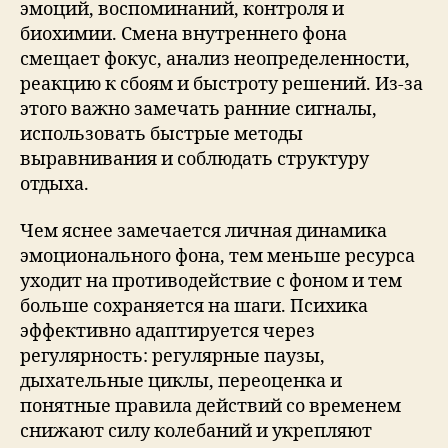
эмоций, воспоминаний, контроля и
биохимии. Смена внутреннего фона
смещает фокус, анализ неопределенности,
реакцию к сбоям и быстроту решений. Из-за
этого важно замечать ранние сигналы,
использовать быстрые методы
выравнивания и соблюдать структуру
отдыха.
Чем яснее замечается личная динамика
эмоционального фона, тем меньше ресурса
уходит на противодействие с фоном и тем
больше сохраняется на шаги. Психика
эффективно адаптируется через
регулярность: регулярные паузы,
дыхательные циклы, переоценка и
понятные правила действий со временем
снижают силу колебаний и укрепляют