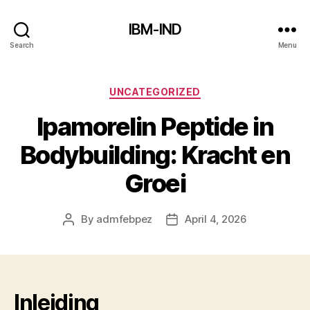
IBM-IND
Search
Menu
Categories
UNCATEGORIZED
Ipamorelin Peptide in
Bodybuilding: Kracht en
Groei
By
admfebpez
April 4, 2026
Post
Post
author
date
Inleiding