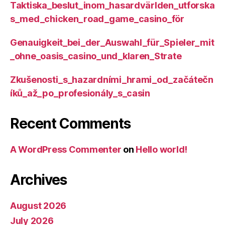
Taktiska_beslut_inom_hasardvärlden_utforska
s_med_chicken_road_game_casino_för
Genauigkeit_bei_der_Auswahl_für_Spieler_mit
_ohne_oasis_casino_und_klaren_Strate
Zkušenosti_s_hazardními_hrami_od_začátečn
íků_až_po_profesionály_s_casin
Recent Comments
A WordPress Commenter
on
Hello world!
Archives
August 2026
July 2026