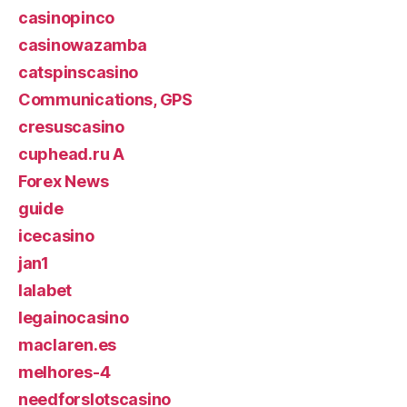
casinopinco
casinowazamba
catspinscasino
Communications, GPS
cresuscasino
cuphead.ru A
Forex News
guide
icecasino
jan1
lalabet
legainocasino
maclaren.es
melhores-4
needforslotscasino