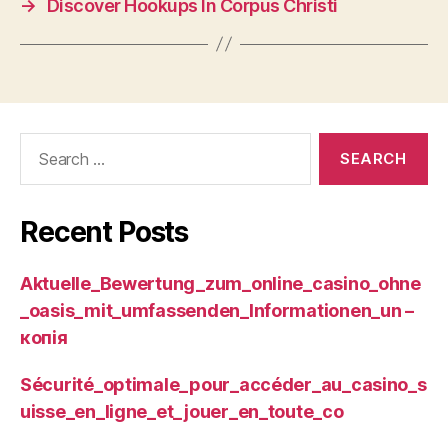
→
Discover Hookups In Corpus Christi
Search
for:
Recent Posts
Aktuelle_Bewertung_zum_online_casino_ohne
_oasis_mit_umfassenden_Informationen_un –
копія
Sécurité_optimale_pour_accéder_au_casino_s
uisse_en_ligne_et_jouer_en_toute_co