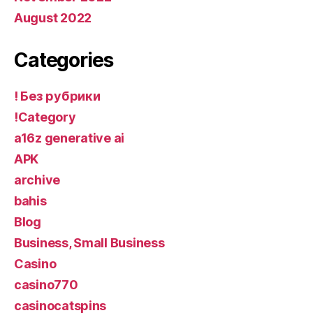
August 2022
Categories
! Без рубрики
!Category
a16z generative ai
APK
archive
bahis
Blog
Business, Small Business
Casino
casino770
casinocatspins