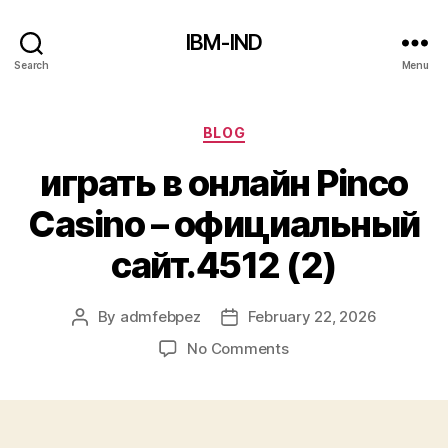
IBM-IND
Search
Menu
Categories
BLOG
играть в онлайн Pinco
Casino – официальный
сайт.4512 (2)
By
admfebpez
February 22, 2026
Post
Post
author
date
on
No Comments
играть
в
онлайн
Pinco