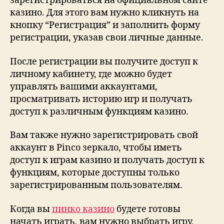
зарегистрироваться на официальном сайте
казино. Для этого вам нужно кликнуть на
кнопку “Регистрация” и заполнить форму
регистрации, указав свои личные данные.
После регистрации вы получите доступ к
личному кабинету, где можно будет
управлять вашими аккаунтами,
просматривать историю игр и получать
доступ к различным функциям казино.
Вам также нужно зарегистрировать свой
аккаунт в Pinco зеркало, чтобы иметь
доступ к играм казино и получать доступ к
функциям, которые доступны только
зарегистрированным пользователям.
Когда вы
пинко казино
будете готовы
начать играть, вам нужно выбрать игру,