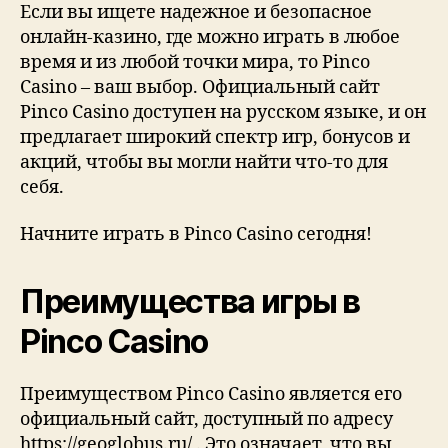
Если вы ищете надежное и безопасное
онлайн-казино, где можно играть в любое
время и из любой точки мира, то Pinco
Casino – ваш выбор. Официальный сайт
Pinco Casino доступен на русском языке, и он
предлагает широкий спектр игр, бонусов и
акций, чтобы вы могли найти что-то для
себя.
Начните играть в Pinco Casino сегодня!
Преимущества игры в
Pinco Casino
Преимуществом Pinco Casino является его
официальный сайт, доступный по адресу
https://geoglobus.ru/ . Это означает, что вы