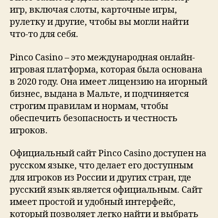
игр, включая слоты, карточные игры,
рулетку и другие, чтобы вы могли найти
что-то для себя.
Pinco Casino – это международная онлайн-
игровая платформа, которая была основана
в 2020 году. Она имеет лицензию на игорный
бизнес, выдана в Мальте, и подчиняется
строгим правилам и нормам, чтобы
обеспечить безопасность и честность
игроков.
Официальный сайт Pinco Casino доступен на
русском языке, что делает его доступным
для игроков из России и других стран, где
русский язык является официальным. Сайт
имеет простой и удобный интерфейс,
который позволяет легко найти и выбрать