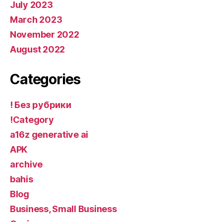
July 2023
March 2023
November 2022
August 2022
Categories
! Без рубрики
!Category
a16z generative ai
APK
archive
bahis
Blog
Business, Small Business