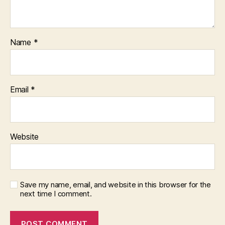
Name
*
Email
*
Website
Save my name, email, and website in this browser for the
next time I comment.