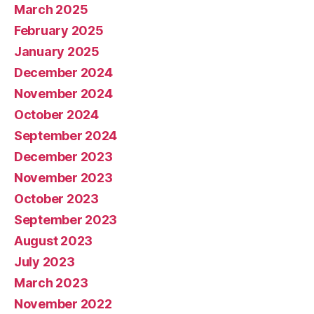
March 2025
February 2025
January 2025
December 2024
November 2024
October 2024
September 2024
December 2023
November 2023
October 2023
September 2023
August 2023
July 2023
March 2023
November 2022