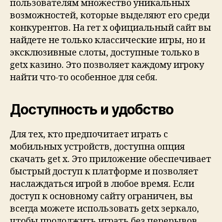
пользователям множество уникальных
возможностей, которые выделяют его среди
конкурентов. На гет х официальный сайт вы
найдете не только классические игры, но и
эксклюзивные слоты, доступные только в
getx казино. Это позволяет каждому игроку
найти что-то особенное для себя.
Доступность и удобство
Для тех, кто предпочитает играть с
мобильных устройств, доступна опция
скачать get x. Это приложение обеспечивает
быстрый доступ к платформе и позволяет
наслаждаться игрой в любое время. Если
доступ к основному сайту ограничен, вы
всегда можете использовать getx зеркало,
чтобы продолжить играть без перерывов.