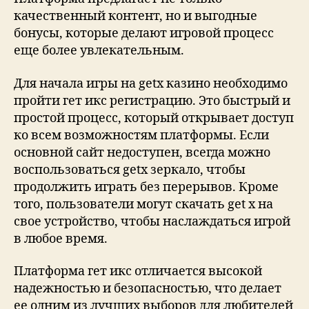
качественный контент, но и выгодные
бонусы, которые делают игровой процесс
еще более увлекательным.
Для начала игры на getx казино необходимо
пройти гет икс регистрацию. Это быстрый и
простой процесс, который открывает доступ
ко всем возможностям платформы. Если
основной сайт недоступен, всегда можно
воспользоваться getx зеркало, чтобы
продолжить играть без перерывов. Кроме
того, пользователи могут скачать get x на
свое устройство, чтобы наслаждаться игрой
в любое время.
Платформа гет икс отличается высокой
надежностью и безопасностью, что делает
ее одним из лучших выборов для любителей