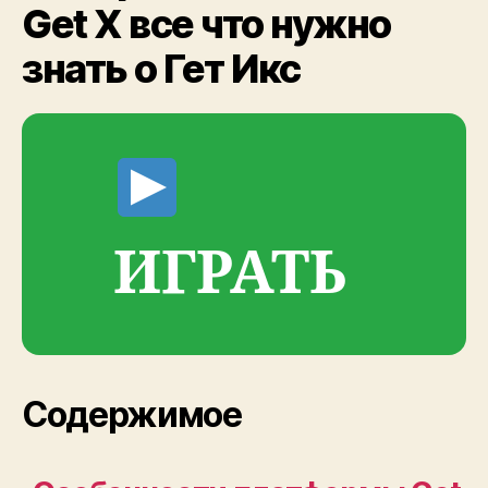
Get X все что нужно
Икс.4600
знать о Гет Икс
ИГРАТЬ
Содержимое