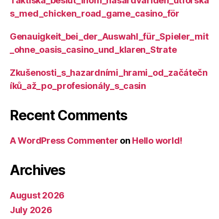
Taktiska_beslut_inom_hasardvärlden_utforska
s_med_chicken_road_game_casino_för
Genauigkeit_bei_der_Auswahl_für_Spieler_mit
_ohne_oasis_casino_und_klaren_Strate
Zkušenosti_s_hazardními_hrami_od_začátečn
íků_až_po_profesionály_s_casin
Recent Comments
A WordPress Commenter
on
Hello world!
Archives
August 2026
July 2026