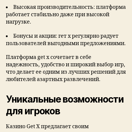
Высокая производительность: платформа
работает стабильно даже при высокой
нагрузке.
Бонусы и акции: гет х регулярно радует
пользователей выгодными предложениями.
Платформа get x сочетает в себе
надежность, удобство и широкий выбор игр,
что делает ее одним из лучших решений для
любителей азартных развлечений.
Уникальные возможности
для игроков
Казино Get X предлагает своим