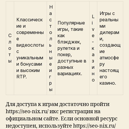
Н
а
Игры с
L
Классическ
с
реальны
Популярные
i
ие и
т
ми
игры, такие
v
современны
о
дилерам
С
как
e
е
л
и,
л
блэкджек,
-
видеослоты
ь
создающ
о
рулетка и
к
с
н
ие
т
покер,
а
уникальным
ы
атмосфе
ы
доступные в
з
и бонусами
е
ру
разных
и
и высоким
и
настоящ
вариациях.
н
RTP.
г
его
о
р
казино.
ы
Для доступа к играм достаточно пройти
https://seo-nix.ru/ икс регистрация на
официальном сайте. Если основной ресурс
недоступен, используйте https://seo-nix.ru/