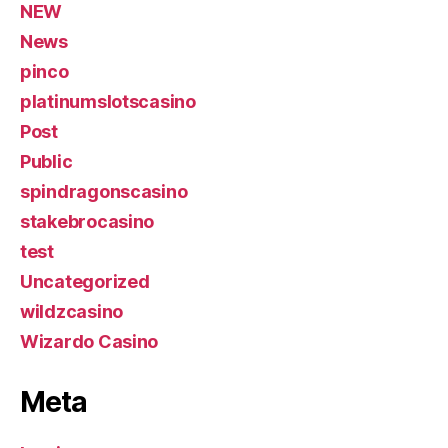
NEW
News
pinco
platinumslotscasino
Post
Public
spindragonscasino
stakebrocasino
test
Uncategorized
wildzcasino
Wizardo Casino
Meta