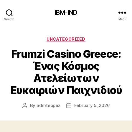
IBM-IND
Search
Menu
Categories
UNCATEGORIZED
Frumzi Casino Greece:
Ένας Κόσμος
Ατελείωτων
Ευκαιριών Παιχνιδιού
By
admfebpez
February 5, 2026
Post
Post
author
date