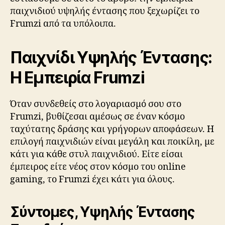
παιχνιδιού υψηλής έντασης που ξεχωρίζει το
Frumzi από τα υπόλοιπα.
Παιχνίδι Υψηλής Έντασης:
Η Εμπειρία Frumzi
Όταν συνδεθείς στο λογαριασμό σου στο
Frumzi, βυθίζεσαι αμέσως σε έναν κόσμο
ταχύτατης δράσης και γρήγορων αποφάσεων. Η
επιλογή παιχνιδιών είναι μεγάλη και ποικίλη, με
κάτι για κάθε στυλ παιχνιδιού. Είτε είσαι
έμπειρος είτε νέος στον κόσμο του online
gaming, το Frumzi έχει κάτι για όλους.
Σύντομες, Υψηλής Έντασης