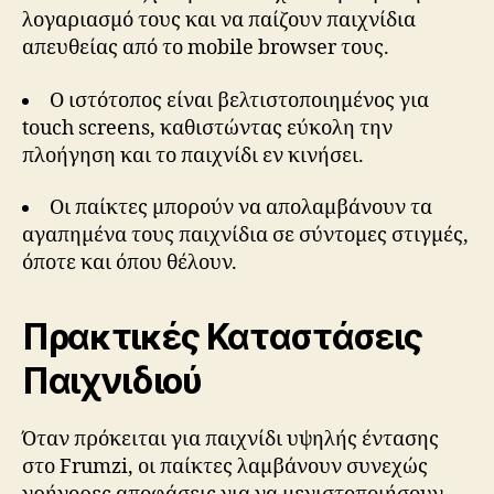
λογαριασμό τους και να παίζουν παιχνίδια
απευθείας από το mobile browser τους.
Ο ιστότοπος είναι βελτιστοποιημένος για
touch screens, καθιστώντας εύκολη την
πλοήγηση και το παιχνίδι εν κινήσει.
Οι παίκτες μπορούν να απολαμβάνουν τα
αγαπημένα τους παιχνίδια σε σύντομες στιγμές,
όποτε και όπου θέλουν.
Πρακτικές Καταστάσεις
Παιχνιδιού
Όταν πρόκειται για παιχνίδι υψηλής έντασης
στο Frumzi, οι παίκτες λαμβάνουν συνεχώς