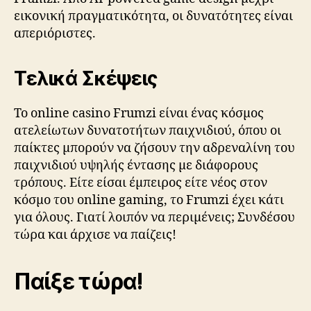
εικονική πραγματικότητα, οι δυνατότητες είναι
απεριόριστες.
Τελικά Σκέψεις
Το online casino Frumzi είναι ένας κόσμος
ατελείωτων δυνατοτήτων παιχνιδιού, όπου οι
παίκτες μπορούν να ζήσουν την αδρεναλίνη του
παιχνιδιού υψηλής έντασης με διάφορους
τρόπους. Είτε είσαι έμπειρος είτε νέος στον
κόσμο του online gaming, το Frumzi έχει κάτι
για όλους. Γιατί λοιπόν να περιμένεις; Συνδέσου
τώρα και άρχισε να παίζεις!
Παίξε τώρα!