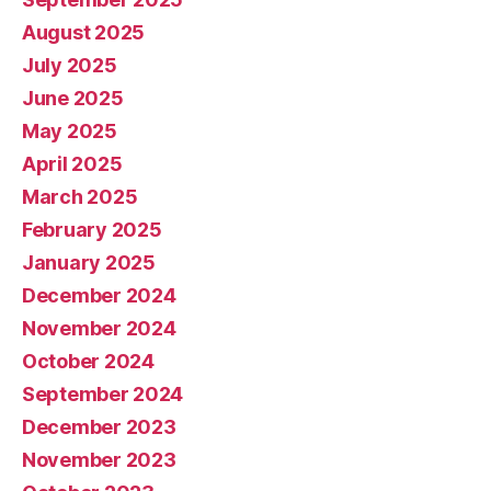
August 2025
July 2025
June 2025
May 2025
April 2025
March 2025
February 2025
January 2025
December 2024
November 2024
October 2024
September 2024
December 2023
November 2023