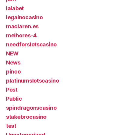
lalabet
legainocasino
maclaren.es
melhores-4
needforslotscasino
NEW
News
pinco
platinumslotscasino
Post
Public
spindragonscasino
stakebrocasino
test
Uncategorized