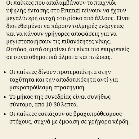
Οι παίκτες που απολαμβάνουν το παιχνίδι
υψηλής έντασης στο Frumzi τείνουν να έχουν
μεγαλύτερη ανοχή στο ρίσκο από άλλους. Είναι
διατεθειμένοι να πάρουν τολμηρές ενέργειες
και να κάνουν γρήγορες αποφάσεις για να
μεγιστοποιήσουν τις πιθανότητες νίκης.
Ωστόσο, αυτό σημαίνει ότι είναι πιο επιρρεπείς
σε συναισθηματικά άλματα και πτώσεις.
Οι παίκτες δίνουν προτεραιότητα στην
ταχύτητα και την αποδοτικότητα αντί για
μακροπρόθεσμη στρατηγική.
Το μήκος της συνεδρίας είναι συνήθως
σύντομο, από 10-30 λεπτά.
Οι παίκτες εστιάζουν σε βραχυπρόθεσμους
στόχους, συχνά με έμφαση σε γρήγορα κέρδη.