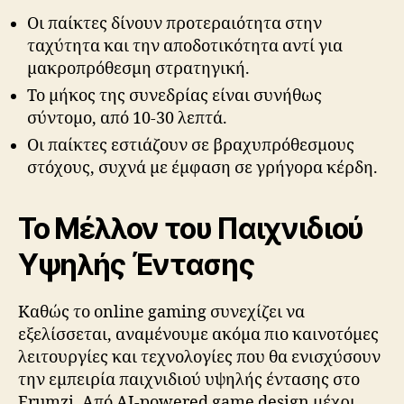
Οι παίκτες δίνουν προτεραιότητα στην
ταχύτητα και την αποδοτικότητα αντί για
μακροπρόθεσμη στρατηγική.
Το μήκος της συνεδρίας είναι συνήθως
σύντομο, από 10-30 λεπτά.
Οι παίκτες εστιάζουν σε βραχυπρόθεσμους
στόχους, συχνά με έμφαση σε γρήγορα κέρδη.
Το Μέλλον του Παιχνιδιού
Υψηλής Έντασης
Καθώς το online gaming συνεχίζει να
εξελίσσεται, αναμένουμε ακόμα πιο καινοτόμες
λειτουργίες και τεχνολογίες που θα ενισχύσουν
την εμπειρία παιχνιδιού υψηλής έντασης στο
Frumzi. Από AI-powered game design μέχρι