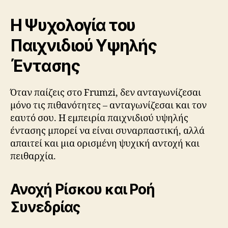
Η Ψυχολογία του
Παιχνιδιού Υψηλής
Έντασης
Όταν παίζεις στο Frumzi, δεν ανταγωνίζεσαι
μόνο τις πιθανότητες – ανταγωνίζεσαι και τον
εαυτό σου. Η εμπειρία παιχνιδιού υψηλής
έντασης μπορεί να είναι συναρπαστική, αλλά
απαιτεί και μια ορισμένη ψυχική αντοχή και
πειθαρχία.
Ανοχή Ρίσκου και Ροή
Συνεδρίας