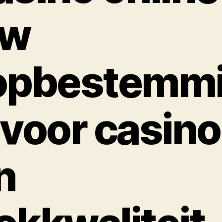
w
opbestemm
 voor casino
n