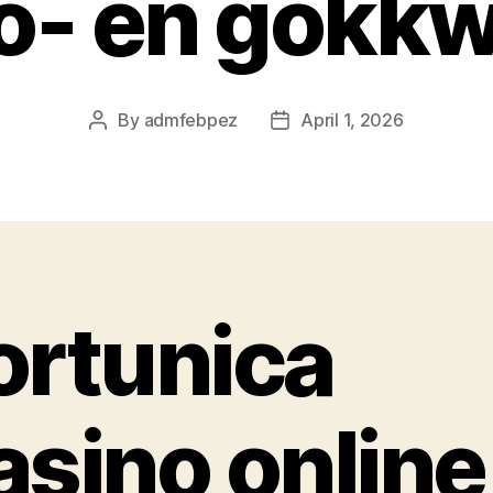
o- en gokkwa
By
admfebpez
April 1, 2026
Post
Post
author
date
ortunica
asino online