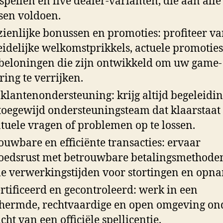
lspellen en live dealer-varianten, die aan alle
en voldoen.
ienlijke bonussen en promoties: profiteer v
eidelijke welkomstprikkels, actuele promoties
beloningen die zijn ontwikkeld om uw game-
ring te verrijken.
 klantenondersteuning: krijg altijd begeleidi
toegewijd ondersteuningsteam dat klaarstaa
tuele vragen of problemen op te lossen.
ouwbare en efficiënte transacties: ervaar
edsrust met betrouwbare betalingsmethode
le verwerkingstijden voor stortingen en opn
rtificeerd en gecontroleerd: werk in een
hermde, rechtvaardige en open omgeving on
icht van een officiële spellicentie.