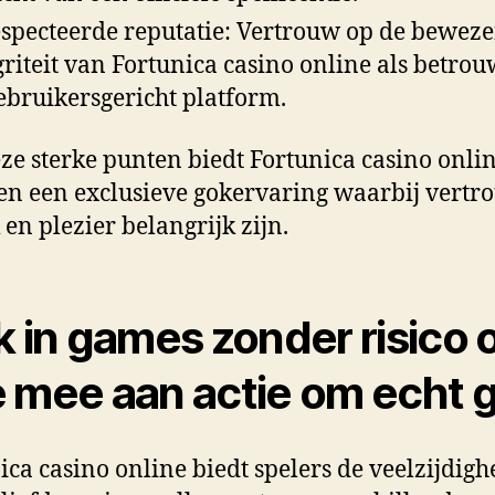
specteerde reputatie: Vertrouw op de bewez
griteit van Fortunica casino online als betro
ebruikersgericht platform.
ze sterke punten biedt Fortunica casino onli
en een exclusieve gokervaring waarbij vertr
en plezier belangrijk zijn.
k in games zonder risico 
 mee aan actie om echt 
ica casino online biedt spelers de veelzijdig