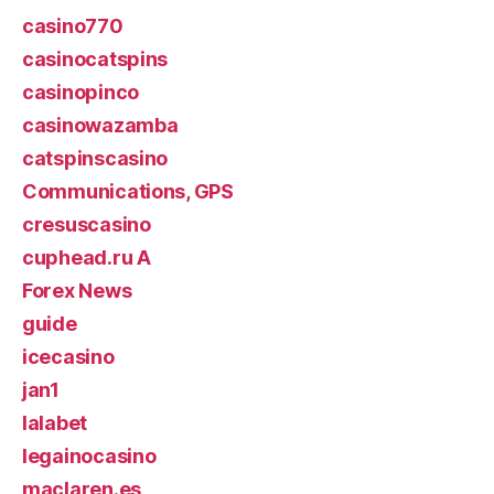
casino770
casinocatspins
casinopinco
casinowazamba
catspinscasino
Communications, GPS
cresuscasino
cuphead.ru A
Forex News
guide
icecasino
jan1
lalabet
legainocasino
maclaren.es