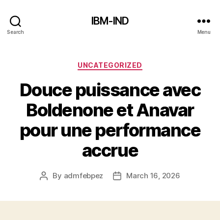
IBM-IND
Search
Menu
Categories
UNCATEGORIZED
Douce puissance avec
Boldenone et Anavar
pour une performance
accrue
By
admfebpez
March 16, 2026
Post
Post
author
date