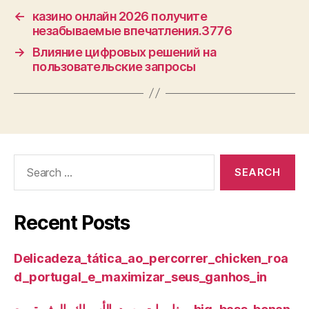
←
казино онлайн 2026 получите
незабываемые впечатления.3776
→
Влияние цифровых решений на
пользовательские запросы
Search
for:
Recent Posts
Delicadeza_tática_ao_percorrer_chicken_roa
d_portugal_e_maximizar_seus_ganhos_in