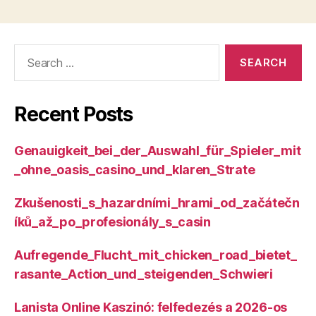
Search
for:
Recent Posts
Genauigkeit_bei_der_Auswahl_für_Spieler_mit
_ohne_oasis_casino_und_klaren_Strate
Zkušenosti_s_hazardními_hrami_od_začátečn
íků_až_po_profesionály_s_casin
Aufregende_Flucht_mit_chicken_road_bietet_
rasante_Action_und_steigenden_Schwieri
Lanista Online Kaszinó: felfedezés a 2026-os