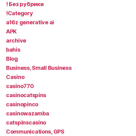
! Без рубрики
!Category
a16z generative ai
APK
archive
bahis
Blog
Business, Small Business
Casino
casino770
casinocatspins
casinopinco
casinowazamba
catspinscasino
Communications, GPS