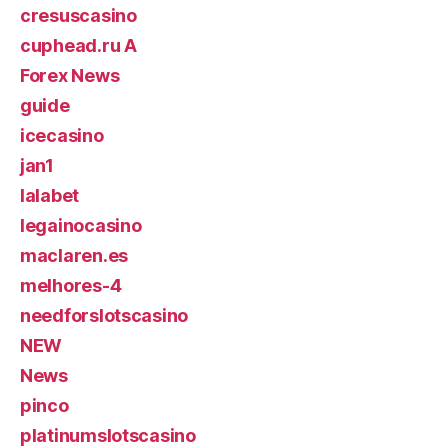
cresuscasino
cuphead.ru A
Forex News
guide
icecasino
jan1
lalabet
legainocasino
maclaren.es
melhores-4
needforslotscasino
NEW
News
pinco
platinumslotscasino