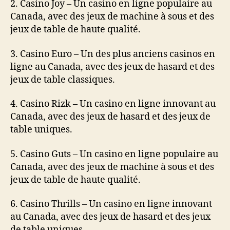
2. Casino Joy – Un casino en ligne populaire au
Canada, avec des jeux de machine à sous et des
jeux de table de haute qualité.
3. Casino Euro – Un des plus anciens casinos en
ligne au Canada, avec des jeux de hasard et des
jeux de table classiques.
4. Casino Rizk – Un casino en ligne innovant au
Canada, avec des jeux de hasard et des jeux de
table uniques.
5. Casino Guts – Un casino en ligne populaire au
Canada, avec des jeux de machine à sous et des
jeux de table de haute qualité.
6. Casino Thrills – Un casino en ligne innovant
au Canada, avec des jeux de hasard et des jeux
de table uniques.