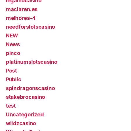
legainocasino
maclaren.es
melhores-4
needforslotscasino
NEW
News
pinco
platinumslotscasino
Post
Public
spindragonscasino
stakebrocasino
test
Uncategorized
wildzcasino