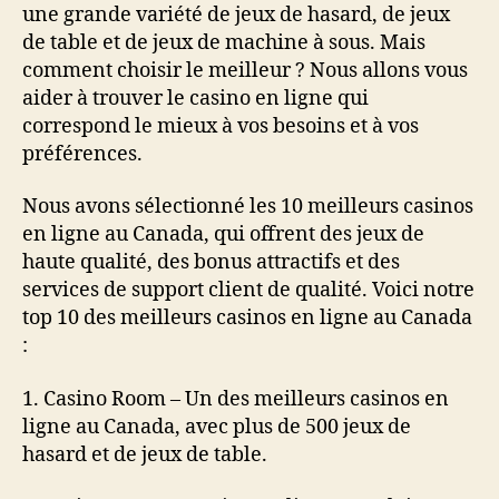
une grande variété de jeux de hasard, de jeux
de table et de jeux de machine à sous. Mais
comment choisir le meilleur ? Nous allons vous
aider à trouver le casino en ligne qui
correspond le mieux à vos besoins et à vos
préférences.
Nous avons sélectionné les 10 meilleurs casinos
en ligne au Canada, qui offrent des jeux de
haute qualité, des bonus attractifs et des
services de support client de qualité. Voici notre
top 10 des meilleurs casinos en ligne au Canada
:
1. Casino Room – Un des meilleurs casinos en
ligne au Canada, avec plus de 500 jeux de
hasard et de jeux de table.