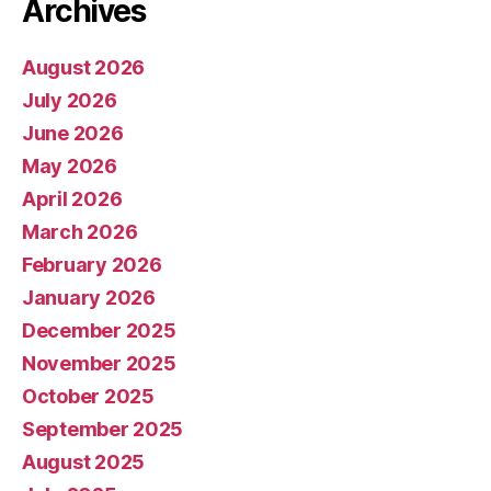
Archives
August 2026
July 2026
June 2026
May 2026
April 2026
March 2026
February 2026
January 2026
December 2025
November 2025
October 2025
September 2025
August 2025