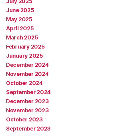
July 2025
June 2025
May 2025
April 2025
March 2025
February 2025
January 2025
December 2024
November 2024
October 2024
September 2024
December 2023
November 2023
October 2023
September 2023