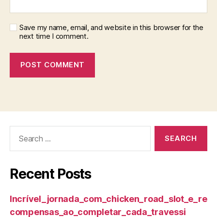
Save my name, email, and website in this browser for the
next time I comment.
Search
for:
Recent Posts
Incrível_jornada_com_chicken_road_slot_e_re
compensas_ao_completar_cada_travessi