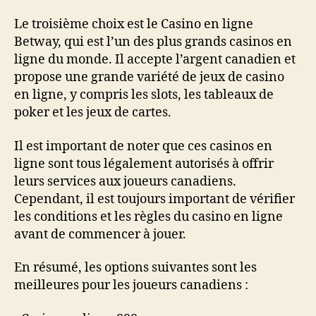
Le troisième choix est le Casino en ligne
Betway, qui est l’un des plus grands casinos en
ligne du monde. Il accepte l’argent canadien et
propose une grande variété de jeux de casino
en ligne, y compris les slots, les tableaux de
poker et les jeux de cartes.
Il est important de noter que ces casinos en
ligne sont tous légalement autorisés à offrir
leurs services aux joueurs canadiens.
Cependant, il est toujours important de vérifier
les conditions et les règles du casino en ligne
avant de commencer à jouer.
En résumé, les options suivantes sont les
meilleures pour les joueurs canadiens :