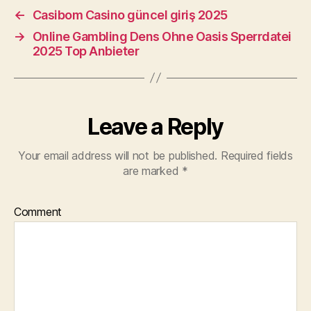
←
Casibom Casino güncel giriş 2025
→
Online Gambling Dens Ohne Oasis Sperrdatei
2025 Top Anbieter
Leave a Reply
Your email address will not be published.
Required fields
are marked
*
Comment