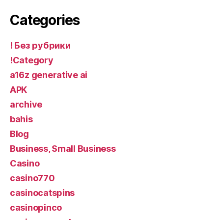
Categories
! Без рубрики
!Category
a16z generative ai
APK
archive
bahis
Blog
Business, Small Business
Casino
casino770
casinocatspins
casinopinco