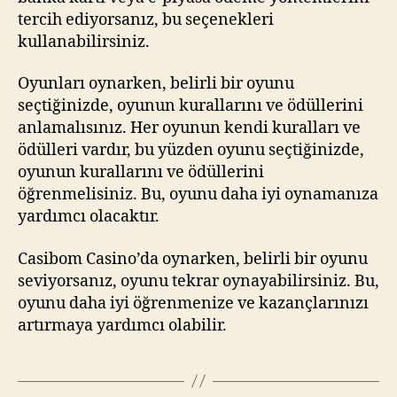
tercih ediyorsanız, bu seçenekleri
kullanabilirsiniz.
Oyunları oynarken, belirli bir oyunu
seçtiğinizde, oyunun kurallarını ve ödüllerini
anlamalısınız. Her oyunun kendi kuralları ve
ödülleri vardır, bu yüzden oyunu seçtiğinizde,
oyunun kurallarını ve ödüllerini
öğrenmelisiniz. Bu, oyunu daha iyi oynamanıza
yardımcı olacaktır.
Casibom Casino’da oynarken, belirli bir oyunu
seviyorsanız, oyunu tekrar oynayabilirsiniz. Bu,
oyunu daha iyi öğrenmenize ve kazançlarınızı
artırmaya yardımcı olabilir.