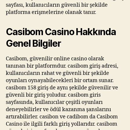
sayfası, kullanıcıların güvenli bir şekilde
platforma erişmelerine olanak tanır.
Casibom Casino Hakkında
Genel Bilgiler
Casibom, güvenilir online casino olarak
tanınan bir platformdur. casibom giriş adresi,
kullanıcıların rahat ve güvenli bir şekilde
oyunları oynayabilecekleri bir ortam sunar.
casibom 158 giriş de aynı şekilde güvenilir ve
güvenli bir giriş yoludur. casibom giris
sayfasında, kullanıcılar çeşitli oyunları
deneyebilirler ve ödül kazanma şanslarını
artırabilirler. casibon ve cadibom da Casibom
Casino ile ilgili farklı giriş yollarıdır. casibom