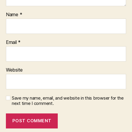
Name
*
Email
*
Website
Save my name, email, and website in this browser for the
next time I comment.