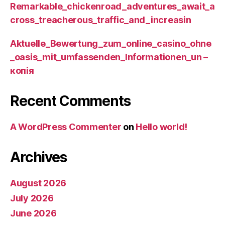
Remarkable_chickenroad_adventures_await_a
cross_treacherous_traffic_and_increasin
Aktuelle_Bewertung_zum_online_casino_ohne
_oasis_mit_umfassenden_Informationen_un –
копія
Recent Comments
A WordPress Commenter
on
Hello world!
Archives
August 2026
July 2026
June 2026