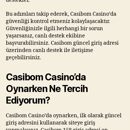
destekler.
Bu adımları takip ederek, Casibom Casino’da
güvenliği kontrol etmeniz kolaylaşacaktır.
Güvenliğinizle ilgili herhangi bir sorun
yaşarsanız, canlı destek ekibine
başvurabilirsiniz. Casibom güncel giriş adresi
üzerinden canlı destek ile iletişime
geçebilirsiniz.
Casibom Casino’da
Oynarken Ne Tercih
Ediyorum?
Casibom Casino’da oynarken, ilk olarak güncel
giriş adresini kullanarak siteye giriş