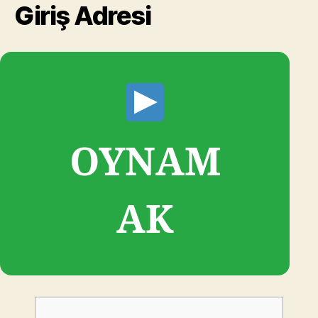
Giriş Adresi
OYNAM
AK