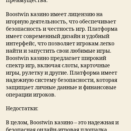
Преимущества:
Boostwin казино имеет лицензию на
игорную деятельность, что обеспечивает
безопасность и честность игр. Платформа
имеет современный дизайн и удобный
интерфейс, что позволяет игрокам легко
найти и запустить свои любимые игры.
Boostwin казино предлагает широкий
спектр игр, включая слоты, карточные
игры, рулетку и другие. Платформа имеет
надежную систему безопасности, которая
защищает личные данные и финансовые
операции игроков.
Недостатки:
В целом, Boostwin казино – это надежная и
безопасная онлайн-игровая площадка,