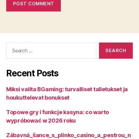
Search
for:
Recent Posts
Miksi valita BGaming: turvalliset talletukset ja
houkuttelevat bonukset
Topowe gry i funkcje kasyna: co warto
wypróbować w 2026 roku
Zábavná_šance_s_plinko_casino_a_pestrou_n