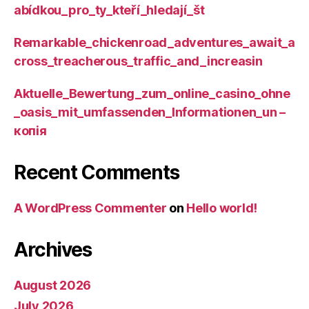
abídkou_pro_ty_kteří_hledají_št
Remarkable_chickenroad_adventures_await_a
cross_treacherous_traffic_and_increasin
Aktuelle_Bewertung_zum_online_casino_ohne
_oasis_mit_umfassenden_Informationen_un –
копія
Recent Comments
A WordPress Commenter
on
Hello world!
Archives
August 2026
July 2026