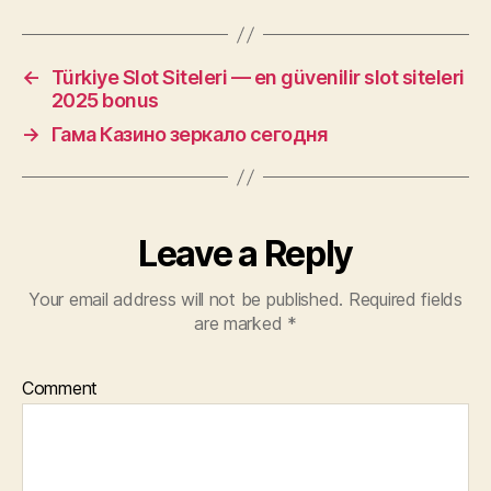
←
Türkiye Slot Siteleri — en güvenilir slot siteleri
2025 bonus
→
Гама Казино зеркало сегодня
Leave a Reply
Your email address will not be published.
Required fields
are marked
*
Comment