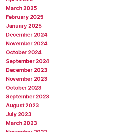
March 2025
February 2025
January 2025
December 2024
November 2024
October 2024
September 2024
December 2023
November 2023
October 2023
September 2023
August 2023
July 2023
March 2023
November 2022