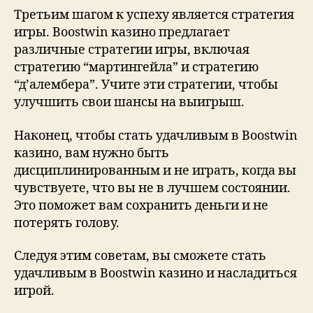
Третьим шагом к успеху является стратегия
игры. Boostwin казино предлагает
различные стратегии игры, включая
стратегию “мартингейла” и стратегию
“д’алембера”. Учите эти стратегии, чтобы
улучшить свои шансы на выигрыш.
Наконец, чтобы стать удачливым в Boostwin
казино, вам нужно быть
дисциплинированным и не играть, когда вы
чувствуете, что вы не в лучшем состоянии.
Это поможет вам сохранить деньги и не
потерять голову.
Следуя этим советам, вы сможете стать
удачливым в Boostwin казино и насладиться
игрой.