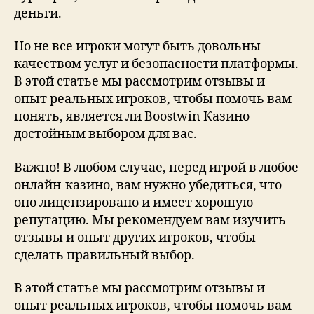
деньги.
Но не все игроки могут быть довольны
качеством услуг и безопасности платформы.
В этой статье мы рассмотрим отзывы и
опыт реальных игроков, чтобы помочь вам
понять, является ли Boostwin Казино
достойным выбором для вас.
Важно! В любом случае, перед игрой в любое
онлайн-казино, вам нужно убедиться, что
оно лицензировано и имеет хорошую
репутацию. Мы рекомендуем вам изучить
отзывы и опыт других игроков, чтобы
сделать правильный выбор.
В этой статье мы рассмотрим отзывы и
опыт реальных игроков, чтобы помочь вам