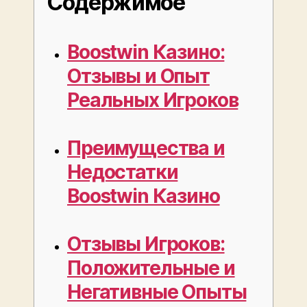
Содержимое
Boostwin Казино:
Отзывы и Опыт
Реальных Игроков
Преимущества и
Недостатки
Boostwin Казино
Отзывы Игроков:
Положительные и
Негативные Опыты