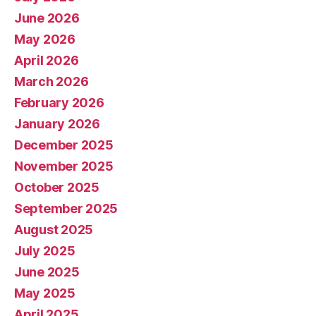
June 2026
May 2026
April 2026
March 2026
February 2026
January 2026
December 2025
November 2025
October 2025
September 2025
August 2025
July 2025
June 2025
May 2025
April 2025