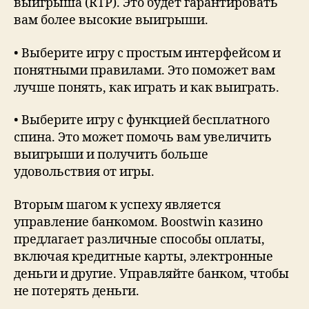
выигрыша (RTP). Это будет гарантировать
вам более высокие выигрыши.
• Выберите игру с простым интерфейсом и
понятными правилами. Это поможет вам
лучше понять, как играть и как выиграть.
• Выберите игру с функцией бесплатного
спина. Это может помочь вам увеличить
выигрыши и получить больше
удовольствия от игры.
Вторым шагом к успеху является
управление банкомом. Boostwin казино
предлагает различные способы оплаты,
включая кредитные карты, электронные
деньги и другие. Управляйте банком, чтобы
не потерять деньги.